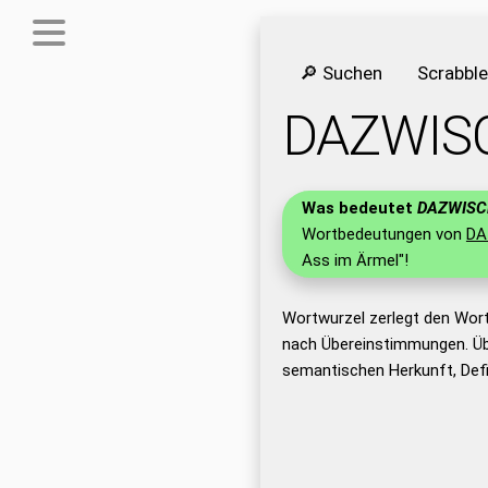
🔎 Suchen
Scrabbl
DAZWIS
Was bedeutet
DAZWISC
Wortbedeutungen von
DA
Ass im Ärmel"!
Wortwurzel zerlegt den Wor
nach Übereinstimmungen. Üb
semantischen Herkunft, Def