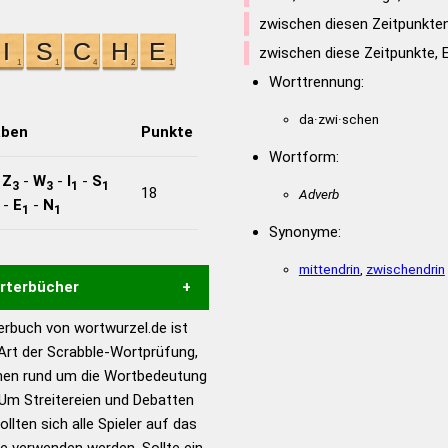
zwischen diesen Zeitpunkten
zwischen diese Zeitpunkte, 
Worttrennung:
da·zwi·schen
aben
Punkte
Wortform:
-
Z
-
W
-
I
-
S
3
3
1
1
18
Adverb
-
E
-
N
1
1
Synonyme:
mittendrin
,
zwischendrin
örterbücher
rbuch von wortwurzel.de ist
Hilfe eines semantischen
 Art der Scrabble-Wortprüfung,
s gute Anhaltspunkte zu
onen rund um die Wortbedeutung
ennung und Wortform, um die
Um Streitereien und Debatten
für das Scrabble-Spiel zu
llten sich alle Spieler auf das
 Turnier Scrabble-
ie verwenden werden. Sollte ein