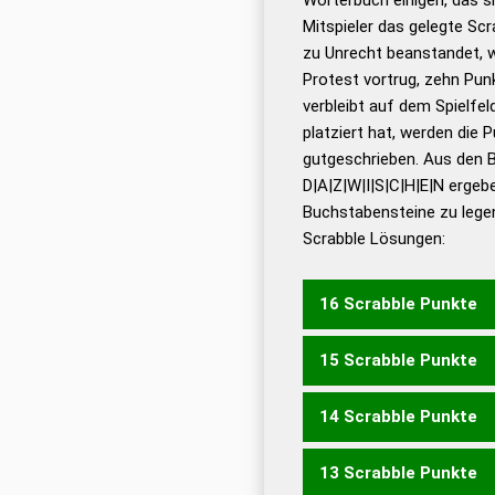
Wörterbücher sind:
Mitspieler das gelegte Sc
zu Unrecht beanstandet, w
Dud
Protest vortrug, zehn Pu
Bä
verbleibt auf dem Spielfel
Dud
platziert hat, werden die 
De
gutgeschrieben. Aus den 
D|A|Z|W|I|S|C|H|E|N ergeb
Dud
Buchstabensteine zu legen
Dud
Scrabble Lösungen:
Universalwörterbuch
16 Scrabble Punkte
15 Scrabble Punkte
SCHWANZE
14 Scrabble Punkte
SCHWANZ
SCHWEIZ
S
13 Scrabble Punkte
NACHWEIS
NACHWIES