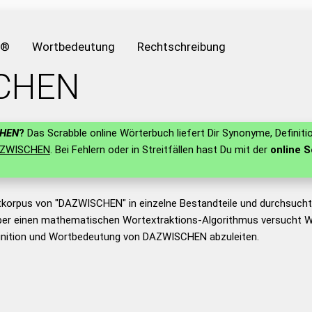
e®
Wortbedeutung
Rechtschreibung
CHEN
HEN
?
Das Scrabble online Wörterbuch liefert Dir Synonyme, Definiti
ZWISCHEN
. Bei Fehlern oder in Streitfällen hast Du mit der
online S
tkorpus von "DAZWISCHEN" in einzelne Bestandteile und durchsuch
er einen mathematischen Wortextraktions-Algorithmus versucht W
inition und Wortbedeutung von DAZWISCHEN abzuleiten.