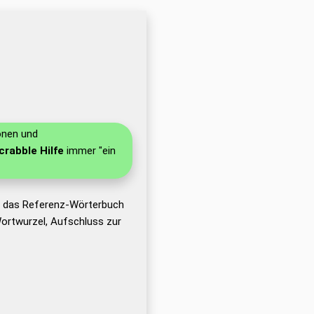
onen und
crabble Hilfe
immer "ein
t das Referenz-Wörterbuch
ortwurzel, Aufschluss zur