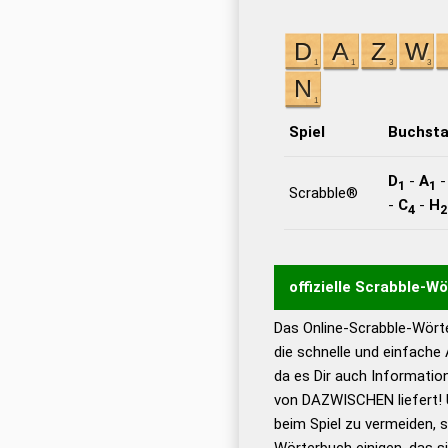
Spiel
Buchst
D
-
A
1
1
Scrabble®
-
C
-
H
4
2
offizielle Scrabble-W
Das Online-Scrabble-Wörte
Wortwurzel liefert mit 
die schnelle und einfache
Wortanalyse-Algorithmu
da es Dir auch Informati
Wortbedeutung, Worttr
von DAZWISCHEN liefert! 
Gültigkeit eines Wortes 
beim Spiel zu vermeiden, so
bestimmen!
zugelassene
Wörterbuch einigen, das s