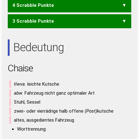
4 Scrabble Punkte
HAIE
HASE
HEIA
IAHE
SEIH
SIEH
3 Scrabble Punkte
AHS
HEI
HIE
HIS
IAH
SAH
ASE
EIA
EIS
SAE
SEI
SIE
Bedeutung
Chaise
tlwva.
leichte Kutsche
abw.
Fahrzeug nicht ganz optimaler Art
Stuhl, Sessel
zwei- oder vierrädrige halb offene
(Post)
kutsche
altes, ausgedientes Fahrzeug
Worttrennung: