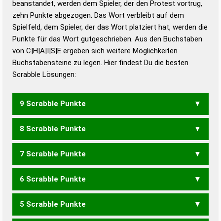
beanstandet, werden dem Spieler, der den Protest vortrug,
Duden – Standardwerk in 12 Bänden
zehn Punkte abgezogen. Das Wort verbleibt auf dem
Duden – Richtiges und gutes
Spielfeld, dem Spieler, der das Wort platziert hat, werden die
Deutsch
Punkte für das Wort gutgeschrieben. Aus den Buchstaben
von C|H|A|I|S|E ergeben sich weitere Möglichkeiten
Duden – Die deutsche Grammatik
Buchstabensteine zu legen. Hier findest Du die besten
Duden – Deutsches
Scrabble Lösungen:
Universalwörterbuch
9 Scrabble Punkte
8 Scrabble Punkte
ACHSE
ASCHE
CHASE
ISCHE
SACHE
SEICH
SIECH
7 Scrabble Punkte
ACHS
ASCH
CASH
CHIS
EICH
ICHS
SCHI
SECH
SICH
6 Scrabble Punkte
ACH
CHI
ICH
SCH
ICES
5 Scrabble Punkte
CES
CIA
CIS
ICE
ICS
SEC
SIC
HAIES
HEIAS
HEISA