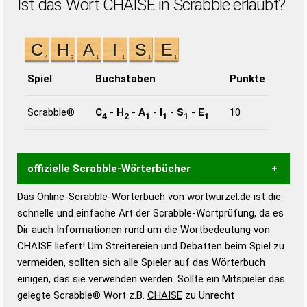
Ist das Wort CHAISE in Scrabble erlaubt?
Spiel
Buchstaben
Punkte
Scrabble®
C
-
H
-
A
-
I
-
S
-
E
10
4
2
1
1
1
1
offizielle Scrabble-Wörterbücher
Das Online-Scrabble-Wörterbuch von wortwurzel.de ist die
Wortwurzel liefert mit Hilfe eines semantischen
schnelle und einfache Art der Scrabble-Wortprüfung, da es
Wortanalyse-Algorithmus gute Anhaltspunkte zu
Dir auch Informationen rund um die Wortbedeutung von
Wortbedeutung, Worttrennung und Wortform, um die
CHAISE liefert! Um Streitereien und Debatten beim Spiel zu
Gültigkeit eines Wortes für das Scrabble-Spiel zu
vermeiden, sollten sich alle Spieler auf das Wörterbuch
bestimmen!
zugelassene Turnier Scrabble-
einigen, das sie verwenden werden. Sollte ein Mitspieler das
Wörterbücher sind:
gelegte Scrabble® Wort z.B.
CHAISE
zu Unrecht