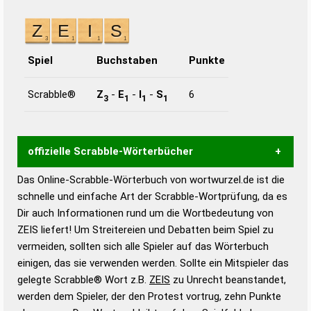
Spiel
Buchstaben
Punkte
Scrabble®
Z
-
E
-
I
-
S
6
3
1
1
1
offizielle Scrabble-Wörterbücher
Das Online-Scrabble-Wörterbuch von wortwurzel.de ist die
Wortwurzel liefert mit Hilfe eines semantischen
schnelle und einfache Art der Scrabble-Wortprüfung, da es
Wortanalyse-Algorithmus gute Anhaltspunkte zu
Dir auch Informationen rund um die Wortbedeutung von
Wortbedeutung, Worttrennung und Wortform, um die
ZEIS liefert! Um Streitereien und Debatten beim Spiel zu
Gültigkeit eines Wortes für das Scrabble-Spiel zu
vermeiden, sollten sich alle Spieler auf das Wörterbuch
bestimmen!
zugelassene Turnier Scrabble-
einigen, das sie verwenden werden. Sollte ein Mitspieler das
Wörterbücher sind:
gelegte Scrabble® Wort z.B.
ZEIS
zu Unrecht beanstandet,
werden dem Spieler, der den Protest vortrug, zehn Punkte
Duden – Standardwerk in 12 Bänden