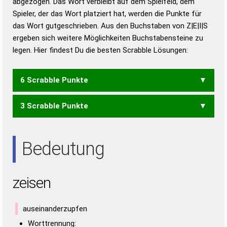
abgezogen. Das Wort verbleibt auf dem Spielfeld, dem
Duden – Richtiges und gutes
Spieler, der das Wort platziert hat, werden die Punkte für
Deutsch
das Wort gutgeschrieben. Aus den Buchstaben von Z|E|I|S
ergeben sich weitere Möglichkeiten Buchstabensteine zu
Duden – Die deutsche Grammatik
legen. Hier findest Du die besten Scrabble Lösungen:
Duden – Deutsches
Universalwörterbuch
6 Scrabble Punkte
3 Scrabble Punkte
SIEZ
SEI
SIE
Bedeutung
zeisen
auseinanderzupfen
Worttrennung: