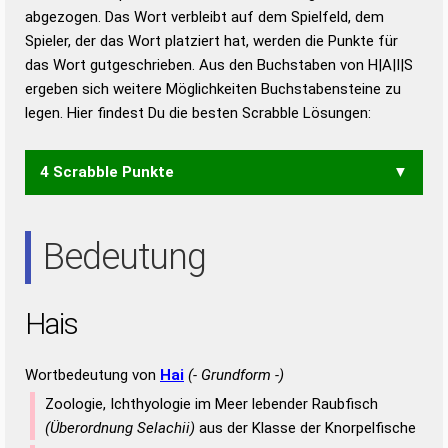
abgezogen. Das Wort verbleibt auf dem Spielfeld, dem
Duden – Richtiges und gutes
Spieler, der das Wort platziert hat, werden die Punkte für
Deutsch
das Wort gutgeschrieben. Aus den Buchstaben von H|A|I|S
ergeben sich weitere Möglichkeiten Buchstabensteine zu
Duden – Die deutsche Grammatik
legen. Hier findest Du die besten Scrabble Lösungen:
Duden – Deutsches
Universalwörterbuch
4 Scrabble Punkte
AHS
HIS
IAH
SAH
Bedeutung
Hais
Wortbedeutung von
Hai
(- Grundform -)
Zoologie, Ichthyologie im Meer lebender Raubfisch
(Überordnung Selachii)
aus der Klasse der Knorpelfische