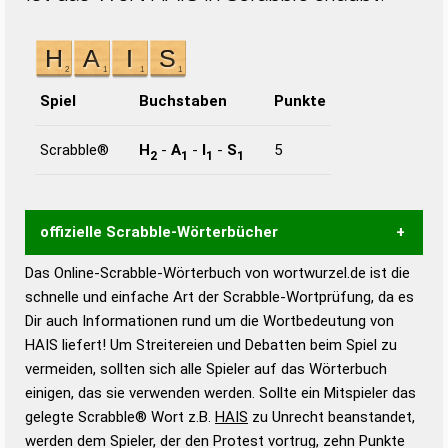
Spiel
Buchstaben
Punkte
Scrabble®
H
-
A
-
I
-
S
5
2
1
1
1
offizielle Scrabble-Wörterbücher
Das Online-Scrabble-Wörterbuch von wortwurzel.de ist die
Wortwurzel liefert mit Hilfe eines semantischen
schnelle und einfache Art der Scrabble-Wortprüfung, da es
Wortanalyse-Algorithmus gute Anhaltspunkte zu
Dir auch Informationen rund um die Wortbedeutung von
Wortbedeutung, Worttrennung und Wortform, um die
HAIS liefert! Um Streitereien und Debatten beim Spiel zu
Gültigkeit eines Wortes für das Scrabble-Spiel zu
vermeiden, sollten sich alle Spieler auf das Wörterbuch
bestimmen!
zugelassene Turnier Scrabble-
einigen, das sie verwenden werden. Sollte ein Mitspieler das
Wörterbücher sind:
gelegte Scrabble® Wort z.B.
HAIS
zu Unrecht beanstandet,
werden dem Spieler, der den Protest vortrug, zehn Punkte
Duden – Standardwerk in 12 Bänden