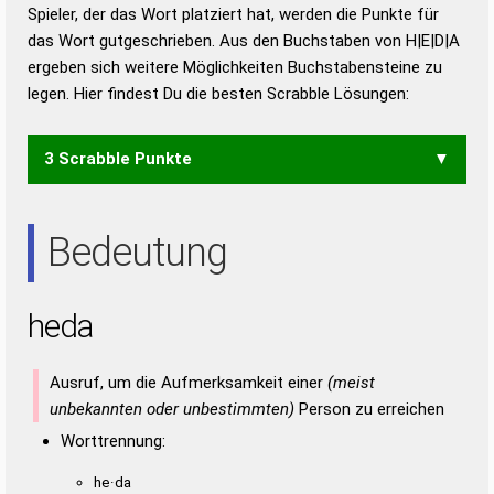
Duden – Richtiges und gutes
Spieler, der das Wort platziert hat, werden die Punkte für
Deutsch
das Wort gutgeschrieben. Aus den Buchstaben von H|E|D|A
ergeben sich weitere Möglichkeiten Buchstabensteine zu
Duden – Die deutsche Grammatik
legen. Hier findest Du die besten Scrabble Lösungen:
Duden – Deutsches
Universalwörterbuch
3 Scrabble Punkte
ADE
Bedeutung
heda
Ausruf, um die Aufmerksamkeit einer
(meist
unbekannten oder unbestimmten)
Person zu erreichen
Worttrennung:
he·da