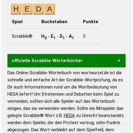
Spiel
Buchstaben
Punkte
Scrabble®
H
-
E
-
D
-
A
5
2
1
1
1
offizielle Scrabble-Wörterbücher
Das Online-Scrabble-Wörterbuch von wortwurzel.de ist die
Wortwurzel liefert mit Hilfe eines semantischen
schnelle und einfache Art der Scrabble-Wortprüfung, da es
Wortanalyse-Algorithmus gute Anhaltspunkte zu
Dir auch Informationen rund um die Wortbedeutung von
Wortbedeutung, Worttrennung und Wortform, um die
HEDA liefert! Um Streitereien und Debatten beim Spiel zu
Gültigkeit eines Wortes für das Scrabble-Spiel zu
vermeiden, sollten sich alle Spieler auf das Wörterbuch
bestimmen!
zugelassene Turnier Scrabble-
einigen, das sie verwenden werden. Sollte ein Mitspieler das
Wörterbücher sind:
gelegte Scrabble® Wort z.B.
HEDA
zu Unrecht beanstandet,
werden dem Spieler, der den Protest vortrug, zehn Punkte
Duden – Standardwerk in 12 Bänden
abgezogen. Das Wort verbleibt auf dem Spielfeld, dem