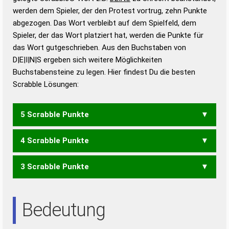
werden dem Spieler, der den Protest vortrug, zehn Punkte
Duden – Standardwerk in 12 Bänden
abgezogen. Das Wort verbleibt auf dem Spielfeld, dem
Duden – Richtiges und gutes
Spieler, der das Wort platziert hat, werden die Punkte für
Deutsch
das Wort gutgeschrieben. Aus den Buchstaben von
D|E|I|N|S ergeben sich weitere Möglichkeiten
Duden – Die deutsche Grammatik
Buchstabensteine zu legen. Hier findest Du die besten
Duden – Deutsches
Scrabble Lösungen:
Universalwörterbuch
5 Scrabble Punkte
4 Scrabble Punkte
INDES
NEIDS
3 Scrabble Punkte
DENS
DIEN
DIES
EIDS
IDEN
NEID
NIES
SEID
SEIN
SEND
SIED
SIND
DEN
DES
DIE
DIS
EID
EIS
END
ENS
NID
NIE
SED
SEI
SEN
Bedeutung
SIE