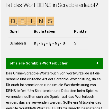
Ist das Wort DEINS in Scrabble erlaubt?
Spiel
Buchstaben
Punkte
Scrabble®
D
-
E
-
I
-
N
-
S
5
1
1
1
1
1
offizielle Scrabble-Wörterbücher
Das Online-Scrabble-Wörterbuch von wortwurzel.de ist die
Wortwurzel liefert mit Hilfe eines semantischen
schnelle und einfache Art der Scrabble-Wortprüfung, da es
Wortanalyse-Algorithmus gute Anhaltspunkte zu
Dir auch Informationen rund um die Wortbedeutung von
Wortbedeutung, Worttrennung und Wortform, um die
DEINS liefert! Um Streitereien und Debatten beim Spiel zu
Gültigkeit eines Wortes für das Scrabble-Spiel zu
vermeiden, sollten sich alle Spieler auf das Wörterbuch
bestimmen!
zugelassene Turnier Scrabble-
einigen, das sie verwenden werden. Sollte ein Mitspieler das
Wörterbücher sind:
gelegte Scrabble® Wort z.B.
DEINS
zu Unrecht beanstandet,