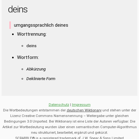
deins
umgangssprachlich deines
Worttrennung:
deins
Wortform:
Abkürzung
Deklinierte Form
Datenschutz
|
Impressum
Die Wortbedeutungen entstammen der
deutschen Wiktionary
und stehen unter der
Lizenz Creative Commons Namensnennung – Weitergabe unter gleichen
Bedingungen 3.0 Unported. Bei Wiktionary ist eine Liste der Autoren verfügbar. Die
Artikel zur Wortbedeutung wurden über einen semantischen Computer-Algorithmus
neu strukturiert, bearbeitet, ergänzt und gekürzt.
SCRABBLE® is a registered trademark of J.W. Spear & Sons Limited