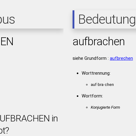
pus
Bedeutung
HEN
aufbrachen
siehe Grundform :
aufbrechen
Worttrennung:
auf·bra·chen
Wortform:
Konjugierte Form
 AUFBRACHEN in
bt?