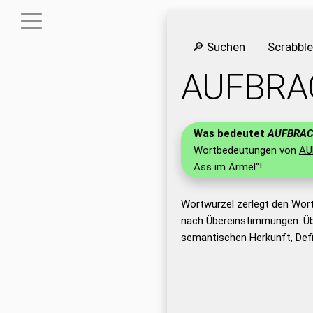
🔎 Suchen
Scrabbl
AUFBRA
Was bedeutet
AUFBRA
Wortbedeutungen von
AU
Ass im Ärmel"!
Wortwurzel zerlegt den Wor
nach Übereinstimmungen. Üb
semantischen Herkunft, Def