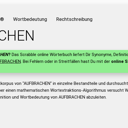
e®
Wortbedeutung
Rechtschreibung
CHEN
CHEN
?
Das Scrabble online Wörterbuch liefert Dir Synonyme, Definit
FBRACHEN
. Bei Fehlern oder in Streitfällen hast Du mit der
online S
tkorpus von "AUFBRACHEN" in einzelne Bestandteile und durchsuch
er einen mathematischen Wortextraktions-Algorithmus versucht W
inition und Wortbedeutung von AUFBRACHEN abzuleiten.