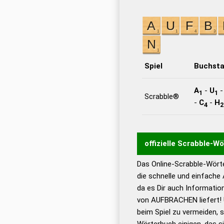
Spiel
Buchst
A
-
U
1
1
Scrabble®
-
C
-
H
4
2
offizielle Scrabble-W
Das Online-Scrabble-Wörte
Wortwurzel liefert mit 
die schnelle und einfache
Wortanalyse-Algorithmu
da es Dir auch Informati
Wortbedeutung, Worttr
von AUFBRACHEN liefert! 
Gültigkeit eines Wortes 
beim Spiel zu vermeiden, so
bestimmen!
zugelassene
Wörterbuch einigen, das s