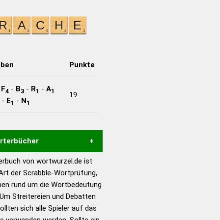
aben
Punkte
-
F
-
B
-
R
-
A
4
3
1
1
19
-
E
-
N
1
1
örterbücher
rbuch von wortwurzel.de ist
Hilfe eines semantischen
 Art der Scrabble-Wortprüfung,
s gute Anhaltspunkte zu
onen rund um die Wortbedeutung
ennung und Wortform, um die
Um Streitereien und Debatten
für das Scrabble-Spiel zu
llten sich alle Spieler auf das
 Turnier Scrabble-
ie verwenden werden. Sollte ein