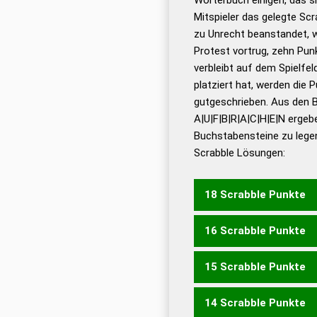
Wörterbücher sind:
Mitspieler das gelegte Sc
zu Unrecht beanstandet, w
Dud
Protest vortrug, zehn Pu
Bä
verbleibt auf dem Spielfel
Dud
platziert hat, werden die 
De
gutgeschrieben. Aus den 
A|U|F|B|R|A|C|H|E|N ergeb
Dud
Buchstabensteine zu legen
Dud
Scrabble Lösungen:
Universalwörterbuch
18 Scrabble Punkte
16 Scrabble Punkte
FAUERBACH
15 Scrabble Punkte
BAUFACH
14 Scrabble Punkte
ANFAUCHE
FRAUCHEN