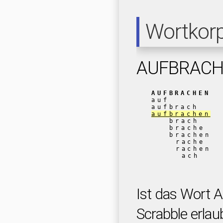
Wortkor
AUFBRAC
AUFBRACHEN
auf
aufbrach
aufbrachen
brach
brache
brachen
rache
rachen
ach
Ist das Wort
Scrabble erlau