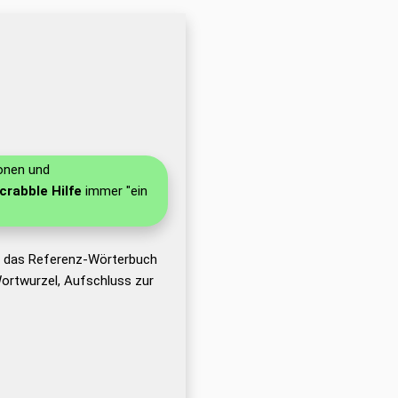
ionen und
crabble Hilfe
immer "ein
t das Referenz-Wörterbuch
ortwurzel, Aufschluss zur