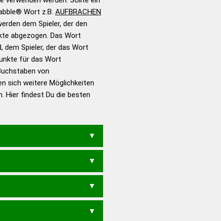
rabble® Wort z.B.
AUFBRACHEN
erden dem Spieler, der den
en – Standardwerk in 12
nkte abgezogen. Das Wort
nden
d, dem Spieler, der das Wort
en – Richtiges und gutes
Punkte für das Wort
utsch
Buchstaben von
en sich weitere Möglichkeiten
en – Die deutsche Grammatik
. Hier findest Du die besten
en – Deutsches
NACHRUFE
AUFBAHREN