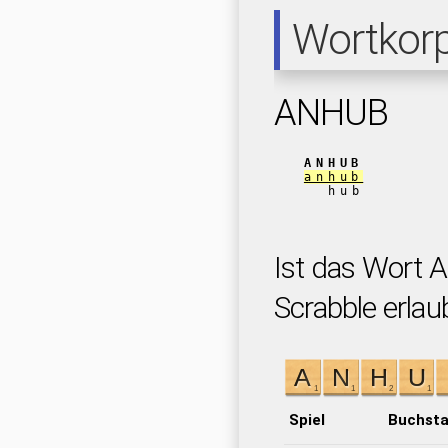
Wortkor
ANHUB
ANHUB
anhub
hub
Ist das Wort 
Scrabble erlau
Spiel
Buchst