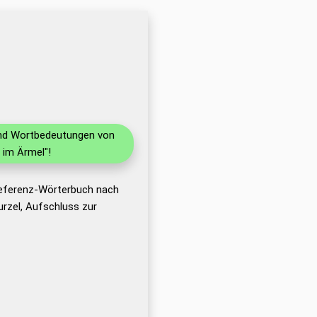
 und Wortbedeutungen von
 im Ärmel"!
Referenz-Wörterbuch nach
rzel, Aufschluss zur