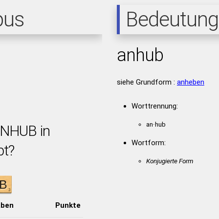
pus
Bedeutung
anhub
siehe Grundform :
anheben
Worttrennung:
an·hub
ANHUB in
Wortform:
bt?
Konjugierte Form
aben
Punkte