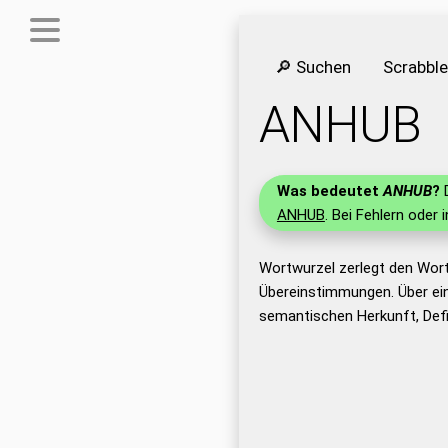
🔎 Suchen
Scrabbl
ANHUB
Was bedeutet
ANHUB
?
D
ANHUB
. Bei Fehlern oder 
Wortwurzel zerlegt den Wor
Übereinstimmungen. Über ei
semantischen Herkunft, Def