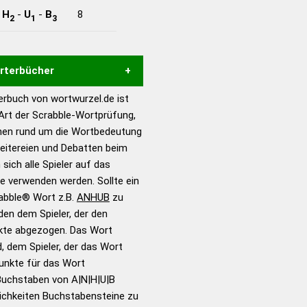
-
H
-
U
-
B
8
2
1
3
örterbücher
rbuch von wortwurzel.de ist
Hilfe eines semantischen
 Art der Scrabble-Wortprüfung,
s gute Anhaltspunkte zu
onen rund um die Wortbedeutung
ennung und Wortform, um die
eitereien und Debatten beim
für das Scrabble-Spiel zu
 sich alle Spieler auf das
 Turnier Scrabble-
ie verwenden werden. Sollte ein
rabble® Wort z.B.
ANHUB
zu
en dem Spieler, der den
en – Standardwerk in 12
nkte abgezogen. Das Wort
nden
d, dem Spieler, der das Wort
en – Richtiges und gutes
Punkte für das Wort
utsch
Buchstaben von A|N|H|U|B
ichkeiten Buchstabensteine zu
en – Die deutsche Grammatik