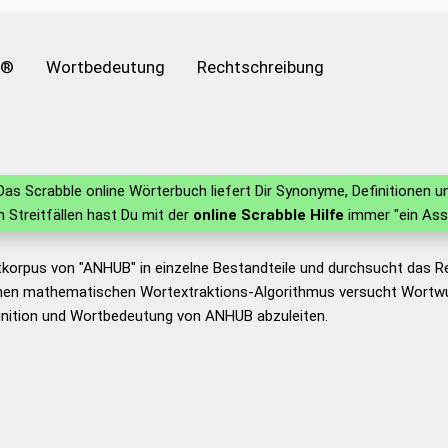
e®
Wortbedeutung
Rechtschreibung
as Scrabble online Wörterbuch liefert Dir Synonyme, Definitionen
in Streitfällen hast Du mit der
online Scrabble Hilfe
immer "ein Ass
tkorpus von "ANHUB" in einzelne Bestandteile und durchsucht das 
nen mathematischen Wortextraktions-Algorithmus versucht Wortwu
inition und Wortbedeutung von ANHUB abzuleiten.