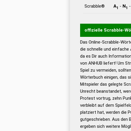
Scrabble®
A
-
N
1
1
offizielle Scrabble-W
Das Online-Scrabble-Wörte
Wortwurzel liefert mit 
die schnelle und einfache
Wortanalyse-Algorithmu
da es Dir auch Informati
Wortbedeutung, Worttr
von ANHUB liefert! Um Str
Gültigkeit eines Wortes 
Spiel zu vermeiden, sollten
bestimmen!
zugelassene
Wörterbuch einigen, das s
Wörterbücher sind:
Mitspieler das gelegte Sc
Unrecht beanstandet, werd
Dud
Protest vortrug, zehn Pu
Bä
verbleibt auf dem Spielfel
Dud
platziert hat, werden die 
De
gutgeschrieben. Aus den 
ergeben sich weitere Mögl
Dud