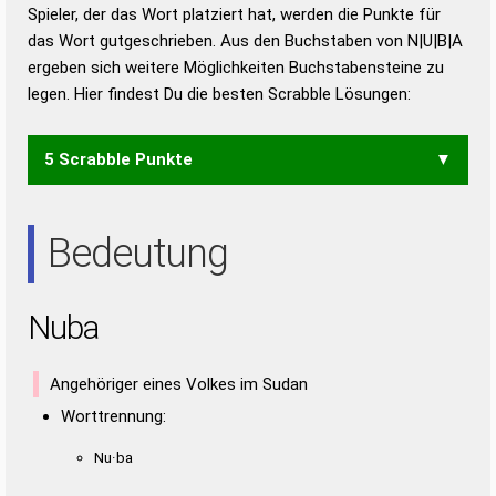
Duden – Richtiges und gutes
Spieler, der das Wort platziert hat, werden die Punkte für
Deutsch
das Wort gutgeschrieben. Aus den Buchstaben von N|U|B|A
ergeben sich weitere Möglichkeiten Buchstabensteine zu
Duden – Die deutsche Grammatik
legen. Hier findest Du die besten Scrabble Lösungen:
Duden – Deutsches
Universalwörterbuch
5 Scrabble Punkte
BAN
BAU
Bedeutung
Nuba
Angehöriger eines Volkes im Sudan
Worttrennung:
Nu·ba