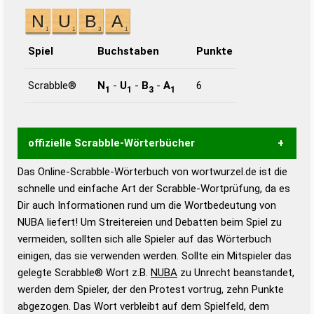
Spiel
Buchstaben
Punkte
Scrabble®
N
-
U
-
B
-
A
6
1
1
3
1
offizielle Scrabble-Wörterbücher
Das Online-Scrabble-Wörterbuch von wortwurzel.de ist die
Wortwurzel liefert mit Hilfe eines semantischen
schnelle und einfache Art der Scrabble-Wortprüfung, da es
Wortanalyse-Algorithmus gute Anhaltspunkte zu
Dir auch Informationen rund um die Wortbedeutung von
Wortbedeutung, Worttrennung und Wortform, um die
NUBA liefert! Um Streitereien und Debatten beim Spiel zu
Gültigkeit eines Wortes für das Scrabble-Spiel zu
vermeiden, sollten sich alle Spieler auf das Wörterbuch
bestimmen!
zugelassene Turnier Scrabble-
einigen, das sie verwenden werden. Sollte ein Mitspieler das
Wörterbücher sind:
gelegte Scrabble® Wort z.B.
NUBA
zu Unrecht beanstandet,
werden dem Spieler, der den Protest vortrug, zehn Punkte
Duden – Standardwerk in 12 Bänden
abgezogen. Das Wort verbleibt auf dem Spielfeld, dem