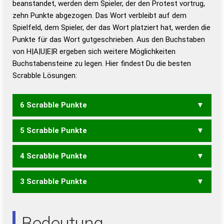
beanstandet, werden dem Spieler, der den Protest vortrug,
Duden – Standardwerk in 12 Bänden
zehn Punkte abgezogen. Das Wort verbleibt auf dem
Duden – Richtiges und gutes
Spielfeld, dem Spieler, der das Wort platziert hat, werden die
Deutsch
Punkte für das Wort gutgeschrieben. Aus den Buchstaben
von H|A|U|E|R ergeben sich weitere Möglichkeiten
Duden – Die deutsche Grammatik
Buchstabensteine zu legen. Hier findest Du die besten
Duden – Deutsches
Scrabble Lösungen:
Universalwörterbuch
6 Scrabble Punkte
5 Scrabble Punkte
RAUHE
4 Scrabble Punkte
HURE
RAHE
RAUH
REHA
RUHE
3 Scrabble Punkte
EHR
HAR
HER
HEU
HUR
RAH
REH
RHE
RUH
UHR
RAUE
ARE
RAU
REU
URE
Bedeutung