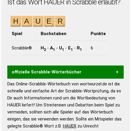
Ist das Wort HAUER in Scrabble erlaubt?
Spiel
Buchstaben
Punkte
Scrabble®
H
-
A
-
U
-
E
-
R
6
2
1
1
1
1
offizielle Scrabble-Wörterbücher
Das Online-Scrabble-Wörterbuch von wortwurzel.de ist die
Wortwurzel liefert mit Hilfe eines semantischen
schnelle und einfache Art der Scrabble-Wortprüfung, da es
Wortanalyse-Algorithmus gute Anhaltspunkte zu
Dir auch Informationen rund um die Wortbedeutung von
Wortbedeutung, Worttrennung und Wortform, um die
HAUER liefert! Um Streitereien und Debatten beim Spiel zu
Gültigkeit eines Wortes für das Scrabble-Spiel zu
vermeiden, sollten sich alle Spieler auf das Wörterbuch
bestimmen!
zugelassene Turnier Scrabble-
einigen, das sie verwenden werden. Sollte ein Mitspieler das
Wörterbücher sind:
gelegte Scrabble® Wort z.B.
HAUER
zu Unrecht