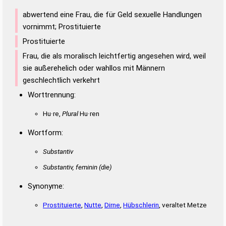
abwertend eine Frau, die für Geld sexuelle Handlungen
vornimmt; Prostituierte
Prostituierte
Frau, die als moralisch leichtfertig angesehen wird, weil
sie außerehelich oder wahllos mit Männern
geschlechtlich verkehrt
Worttrennung:
Hu·re,
Plural
Hu·ren
Wortform:
Substantiv
Substantiv, feminin
(die)
Synonyme:
Prostituierte
,
Nutte
,
Dirne
,
Hübschlerin
, veraltet Metze