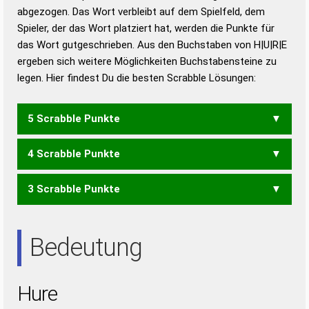
abgezogen. Das Wort verbleibt auf dem Spielfeld, dem
Duden – Richtiges und gutes
Spieler, der das Wort platziert hat, werden die Punkte für
Deutsch
das Wort gutgeschrieben. Aus den Buchstaben von H|U|R|E
ergeben sich weitere Möglichkeiten Buchstabensteine zu
Duden – Die deutsche Grammatik
legen. Hier findest Du die besten Scrabble Lösungen:
Duden – Deutsches
Universalwörterbuch
5 Scrabble Punkte
4 Scrabble Punkte
RUHE
3 Scrabble Punkte
EHR
HER
HEU
REH
RHE
RUH
UHR
REU
Bedeutung
Hure