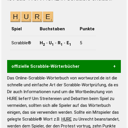
Spiel
Buchstaben
Punkte
Scrabble®
H
-
U
-
R
-
E
5
2
1
1
1
offizielle Scrabble-Wörterbücher
Das Online-Scrabble-Wörterbuch von wortwurzel.de ist die
Wortwurzel liefert mit Hilfe eines semantischen
schnelle und einfache Art der Scrabble-Wortprüfung, da es
Wortanalyse-Algorithmus gute Anhaltspunkte zu
Dir auch Informationen rund um die Wortbedeutung von
Wortbedeutung, Worttrennung und Wortform, um die
HURE liefert! Um Streitereien und Debatten beim Spiel zu
Gültigkeit eines Wortes für das Scrabble-Spiel zu
vermeiden, sollten sich alle Spieler auf das Wörterbuch
bestimmen!
zugelassene Turnier Scrabble-
einigen, das sie verwenden werden. Sollte ein Mitspieler das
Wörterbücher sind:
gelegte Scrabble® Wort z.B.
HURE
zu Unrecht beanstandet,
werden dem Spieler, der den Protest vortrug, zehn Punkte
Duden – Standardwerk in 12 Bänden