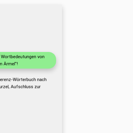
nd Wortbedeutungen von
m Ärmel"!
eferenz-Wörterbuch nach
rzel, Aufschluss zur