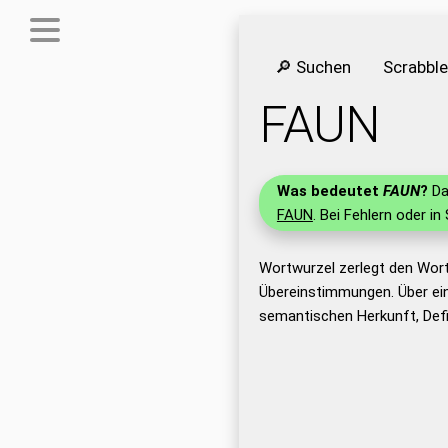
🔎 Suchen
Scrabbl
FAUN
Was bedeutet
FAUN
?
Da
FAUN
. Bei Fehlern oder in
Wortwurzel zerlegt den Wor
Übereinstimmungen. Über ei
semantischen Herkunft, Def