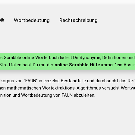
e®
Wortbedeutung
Rechtschreibung
s Scrabble online Wörterbuch liefert Dir Synonyme, Definitionen u
 Streitfällen hast Du mit der
online Scrabble Hilfe
immer "ein Ass i
tkorpus von "FAUN" in einzelne Bestandteile und durchsucht das R
nen mathematischen Wortextraktions-Algorithmus versucht Wortwu
inition und Wortbedeutung von FAUN abzuleiten.