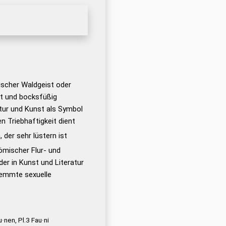
ischer Waldgeist oder
nt und bocksfüßig
ratur und Kunst als Symbol
 Triebhaftigkeit dient
der sehr lüstern ist
ömischer Flur- und
der in Kunst und Literatur
hemmte sexuelle
u·nen, Pl.3 Fau·ni