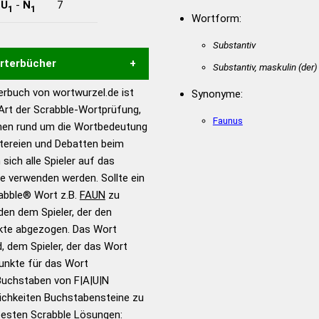
-
U
-
N
7
1
1
Wortform:
Substantiv
örterbücher
Substantiv, maskulin
(der)
rbuch von wortwurzel.de ist
Synonyme:
Hilfe eines semantischen
 Art der Scrabble-Wortprüfung,
s gute Anhaltspunkte zu
Faunus
onen rund um die Wortbedeutung
ennung und Wortform, um die
itereien und Debatten beim
für das Scrabble-Spiel zu
 sich alle Spieler auf das
 Turnier Scrabble-
ie verwenden werden. Sollte ein
rabble® Wort z.B.
FAUN
zu
en dem Spieler, der den
en – Standardwerk in 12
nkte abgezogen. Das Wort
nden
d, dem Spieler, der das Wort
en – Richtiges und gutes
Punkte für das Wort
utsch
Buchstaben von F|A|U|N
ichkeiten Buchstabensteine zu
en – Die deutsche Grammatik
 besten Scrabble Lösungen: