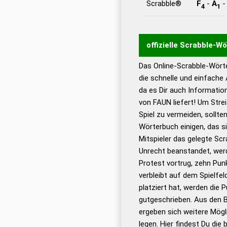
Scrabble®
F
-
A
4
1
offizielle Scrabble-W
Das Online-Scrabble-Wörte
Wortwurzel liefert mit 
die schnelle und einfache
Wortanalyse-Algorithmu
da es Dir auch Informati
Wortbedeutung, Worttr
von FAUN liefert! Um Stre
Gültigkeit eines Wortes 
Spiel zu vermeiden, sollten
bestimmen!
zugelassene
Wörterbuch einigen, das s
Wörterbücher sind:
Mitspieler das gelegte Sc
Unrecht beanstandet, werd
Dud
Protest vortrug, zehn Pu
Bä
verbleibt auf dem Spielfel
Dud
platziert hat, werden die 
De
gutgeschrieben. Aus den 
ergeben sich weitere Mögl
Dud
legen. Hier findest Du die