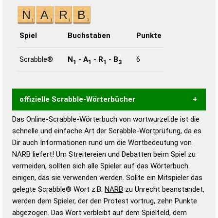
Spiel
Buchstaben
Punkte
Scrabble®
N
-
A
-
R
-
B
6
1
1
1
3
offizielle Scrabble-Wörterbücher
Das Online-Scrabble-Wörterbuch von wortwurzel.de ist die
Wortwurzel liefert mit Hilfe eines semantischen
schnelle und einfache Art der Scrabble-Wortprüfung, da es
Wortanalyse-Algorithmus gute Anhaltspunkte zu
Dir auch Informationen rund um die Wortbedeutung von
Wortbedeutung, Worttrennung und Wortform, um die
NARB liefert! Um Streitereien und Debatten beim Spiel zu
Gültigkeit eines Wortes für das Scrabble-Spiel zu
vermeiden, sollten sich alle Spieler auf das Wörterbuch
bestimmen!
zugelassene Turnier Scrabble-
einigen, das sie verwenden werden. Sollte ein Mitspieler das
Wörterbücher sind:
gelegte Scrabble® Wort z.B.
NARB
zu Unrecht beanstandet,
werden dem Spieler, der den Protest vortrug, zehn Punkte
Duden – Standardwerk in 12 Bänden
abgezogen. Das Wort verbleibt auf dem Spielfeld, dem