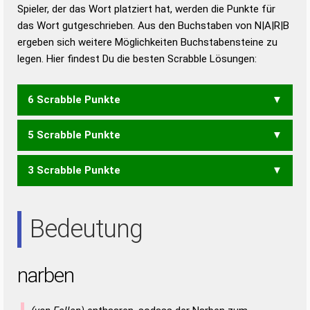
Duden – Richtiges und gutes
Spieler, der das Wort platziert hat, werden die Punkte für
Deutsch
das Wort gutgeschrieben. Aus den Buchstaben von N|A|R|B
ergeben sich weitere Möglichkeiten Buchstabensteine zu
Duden – Die deutsche Grammatik
legen. Hier findest Du die besten Scrabble Lösungen:
Duden – Deutsches
Universalwörterbuch
6 Scrabble Punkte
5 Scrabble Punkte
BARN
3 Scrabble Punkte
BAN
BAR
RAN
Bedeutung
narben