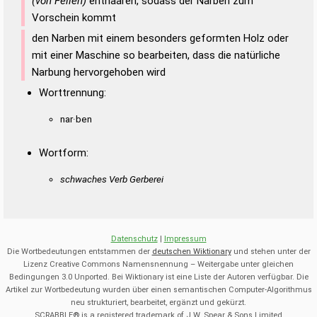
(von Fellen)
enthaaren, sodass der Narben zum
Vorschein kommt
den Narben mit einem besonders geformten Holz oder
mit einer Maschine so bearbeiten, dass die natürliche
Narbung hervorgehoben wird
Worttrennung:
nar·ben
Wortform:
schwaches Verb Gerberei
Datenschutz
|
Impressum
Die Wortbedeutungen entstammen der
deutschen Wiktionary
und stehen unter der
Lizenz Creative Commons Namensnennung – Weitergabe unter gleichen
Bedingungen 3.0 Unported. Bei Wiktionary ist eine Liste der Autoren verfügbar. Die
Artikel zur Wortbedeutung wurden über einen semantischen Computer-Algorithmus
neu strukturiert, bearbeitet, ergänzt und gekürzt.
SCRABBLE® is a registered trademark of J.W. Spear & Sons Limited