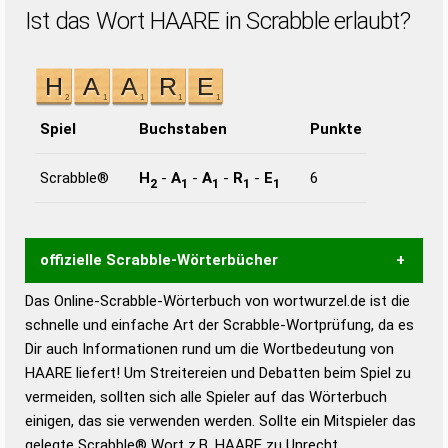
Ist das Wort HAARE in Scrabble erlaubt?
Spiel
Buchstaben
Punkte
Scrabble®
H
-
A
-
A
-
R
-
E
6
2
1
1
1
1
offizielle Scrabble-Wörterbücher
Das Online-Scrabble-Wörterbuch von wortwurzel.de ist die
Wortwurzel liefert mit Hilfe eines semantischen
schnelle und einfache Art der Scrabble-Wortprüfung, da es
Wortanalyse-Algorithmus gute Anhaltspunkte zu
Dir auch Informationen rund um die Wortbedeutung von
Wortbedeutung, Worttrennung und Wortform, um die
HAARE liefert! Um Streitereien und Debatten beim Spiel zu
Gültigkeit eines Wortes für das Scrabble-Spiel zu
vermeiden, sollten sich alle Spieler auf das Wörterbuch
bestimmen!
zugelassene Turnier Scrabble-
einigen, das sie verwenden werden. Sollte ein Mitspieler das
Wörterbücher sind:
gelegte Scrabble® Wort z.B.
HAARE
zu Unrecht