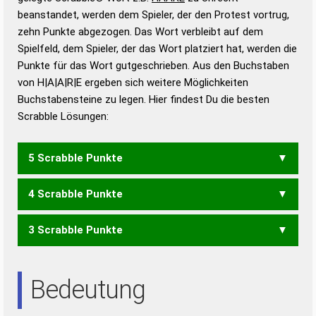
beanstandet, werden dem Spieler, der den Protest vortrug,
Duden – Standardwerk in 12 Bänden
zehn Punkte abgezogen. Das Wort verbleibt auf dem
Duden – Richtiges und gutes
Spielfeld, dem Spieler, der das Wort platziert hat, werden die
Deutsch
Punkte für das Wort gutgeschrieben. Aus den Buchstaben
von H|A|A|R|E ergeben sich weitere Möglichkeiten
Duden – Die deutsche Grammatik
Buchstabensteine zu legen. Hier findest Du die besten
Duden – Deutsches
Scrabble Lösungen:
Universalwörterbuch
5 Scrabble Punkte
4 Scrabble Punkte
RAHE
REHA
3 Scrabble Punkte
AHA
EHR
HAR
HER
RAH
REH
RHE
ARA
Bedeutung