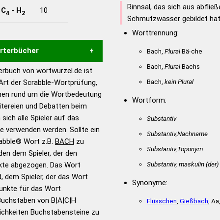
Rinnsal, das sich aus abfli
-
C
-
H
10
4
2
Schmutzwasser gebildet ha
Worttrennung:
örterbücher
Bach,
Plural
Bä·che
Bach,
Plural
Bachs
rbuch von wortwurzel.de ist
Hilfe eines semantischen
Bach,
kein Plural
 Art der Scrabble-Wortprüfung,
s gute Anhaltspunkte zu
onen rund um die Wortbedeutung
Wortform:
ennung und Wortform, um die
itereien und Debatten beim
für das Scrabble-Spiel zu
 sich alle Spieler auf das
Substantiv
 Turnier Scrabble-
ie verwenden werden. Sollte ein
Substantiv,Nachname
rabble® Wort z.B.
BACH
zu
Substantiv,Toponym
en dem Spieler, der den
en – Standardwerk in 12
Substantiv, maskulin
(der)
nkte abgezogen. Das Wort
nden
d, dem Spieler, der das Wort
Synonyme:
en – Richtiges und gutes
Punkte für das Wort
utsch
Buchstaben von B|A|C|H
Flüsschen
,
Gießbach
, Aa
ichkeiten Buchstabensteine zu
en – Die deutsche Grammatik