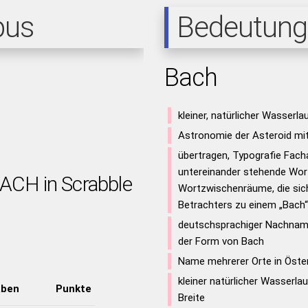
pus
Bedeutung
Bach
kleiner, natürlicher Wasserla
Astronomie der Asteroid m
übertragen, Typografie Fach
untereinander stehende Wo
BACH in Scrabble
Wortzwischenräume, die si
Betrachters zu einem „Bach“
deutschsprachiger Nachname
der Form von Bach
Name mehrerer Orte in Öste
kleiner natürlicher Wasserla
aben
Punkte
Breite