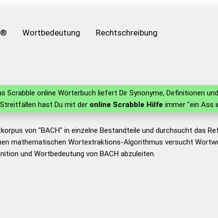
e®
Wortbedeutung
Rechtschreibung
s Scrabble online Wörterbuch liefert Dir Synonyme, Definitionen u
n Streitfällen hast Du mit der
online Scrabble Hilfe
immer "ein Ass i
tkorpus von "BACH" in einzelne Bestandteile und durchsucht das R
nen mathematischen Wortextraktions-Algorithmus versucht Wortwu
inition und Wortbedeutung von BACH abzuleiten.