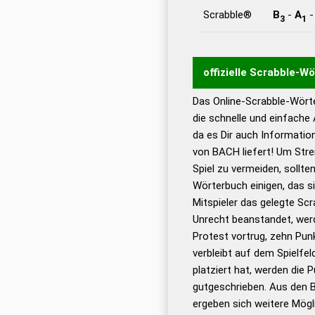
Scrabble®
B
-
A
3
1
offizielle Scrabble-W
Das Online-Scrabble-Wörte
Wortwurzel liefert mit 
die schnelle und einfache
Wortanalyse-Algorithmu
da es Dir auch Informati
Wortbedeutung, Worttr
von BACH liefert! Um Stre
Gültigkeit eines Wortes 
Spiel zu vermeiden, sollten
bestimmen!
zugelassene
Wörterbuch einigen, das s
Wörterbücher sind:
Mitspieler das gelegte Sc
Unrecht beanstandet, werd
Dud
Protest vortrug, zehn Pu
Bä
verbleibt auf dem Spielfel
Dud
platziert hat, werden die 
De
gutgeschrieben. Aus den 
ergeben sich weitere Mögl
Dud