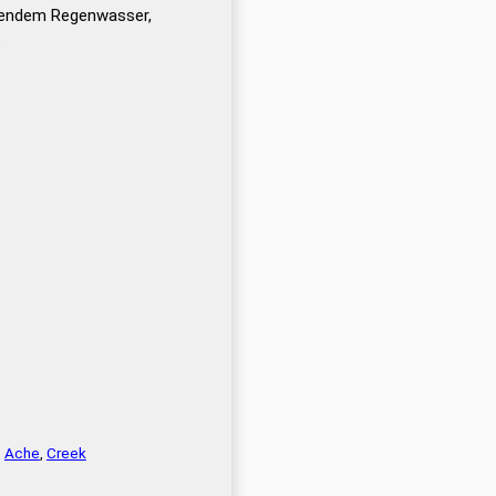
eßendem Regenwasser,
t
,
Ache
,
Creek