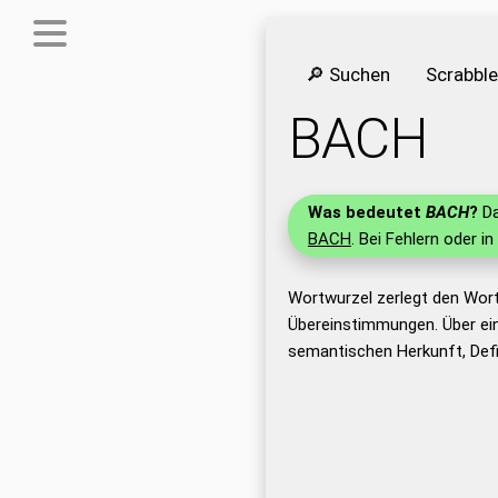
🔎 Suchen
Scrabbl
BACH
Was bedeutet
BACH
?
Da
BACH
. Bei Fehlern oder i
Wortwurzel zerlegt den Wor
Übereinstimmungen. Über ei
semantischen Herkunft, Def