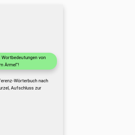
nd Wortbedeutungen von
m Ärmel"!
eferenz-Wörterbuch nach
rzel, Aufschluss zur