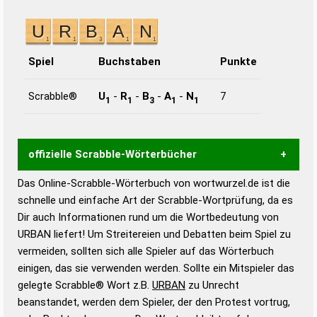
Spiel
Buchstaben
Punkte
Scrabble®
U
-
R
-
B
-
A
-
N
7
1
1
3
1
1
offizielle Scrabble-Wörterbücher
Das Online-Scrabble-Wörterbuch von wortwurzel.de ist die
Wortwurzel liefert mit Hilfe eines semantischen
schnelle und einfache Art der Scrabble-Wortprüfung, da es
Wortanalyse-Algorithmus gute Anhaltspunkte zu
Dir auch Informationen rund um die Wortbedeutung von
Wortbedeutung, Worttrennung und Wortform, um die
URBAN liefert! Um Streitereien und Debatten beim Spiel zu
Gültigkeit eines Wortes für das Scrabble-Spiel zu
vermeiden, sollten sich alle Spieler auf das Wörterbuch
bestimmen!
zugelassene Turnier Scrabble-
einigen, das sie verwenden werden. Sollte ein Mitspieler das
Wörterbücher sind:
gelegte Scrabble® Wort z.B.
URBAN
zu Unrecht
beanstandet, werden dem Spieler, der den Protest vortrug,
Duden – Standardwerk in 12 Bänden