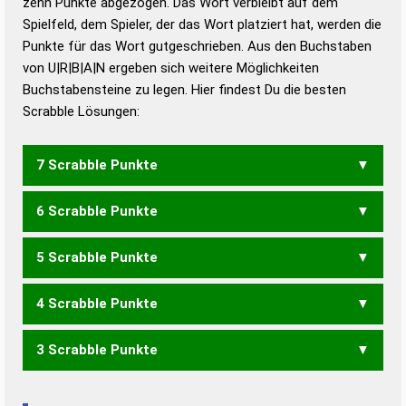
zehn Punkte abgezogen. Das Wort verbleibt auf dem
Duden – Richtiges und gutes
Spielfeld, dem Spieler, der das Wort platziert hat, werden die
Deutsch
Punkte für das Wort gutgeschrieben. Aus den Buchstaben
von U|R|B|A|N ergeben sich weitere Möglichkeiten
Duden – Die deutsche Grammatik
Buchstabensteine zu legen. Hier findest Du die besten
Duden – Deutsches
Scrabble Lösungen:
Universalwörterbuch
7 Scrabble Punkte
6 Scrabble Punkte
BRAUN
UNBAR
5 Scrabble Punkte
BARN
BRAU
NARB
NUBA
RAUB
4 Scrabble Punkte
BAR
BAU
3 Scrabble Punkte
RAUN
URAN
NUR
RAN
RAU
RUN