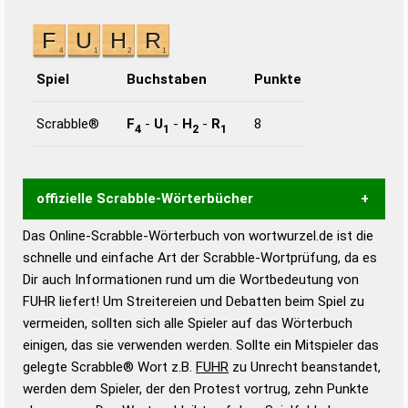
Spiel
Buchstaben
Punkte
Scrabble®
F
-
U
-
H
-
R
8
4
1
2
1
offizielle Scrabble-Wörterbücher
Das Online-Scrabble-Wörterbuch von wortwurzel.de ist die
Wortwurzel liefert mit Hilfe eines semantischen
schnelle und einfache Art der Scrabble-Wortprüfung, da es
Wortanalyse-Algorithmus gute Anhaltspunkte zu
Dir auch Informationen rund um die Wortbedeutung von
Wortbedeutung, Worttrennung und Wortform, um die
FUHR liefert! Um Streitereien und Debatten beim Spiel zu
Gültigkeit eines Wortes für das Scrabble-Spiel zu
vermeiden, sollten sich alle Spieler auf das Wörterbuch
bestimmen!
zugelassene Turnier Scrabble-
einigen, das sie verwenden werden. Sollte ein Mitspieler das
Wörterbücher sind:
gelegte Scrabble® Wort z.B.
FUHR
zu Unrecht beanstandet,
werden dem Spieler, der den Protest vortrug, zehn Punkte
Duden – Standardwerk in 12 Bänden