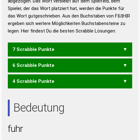
abgezogen. Das Wort verbleibt auf dem Spielfeld, dem
Duden – Richtiges und gutes
Spieler, der das Wort platziert hat, werden die Punkte für
Deutsch
das Wort gutgeschrieben. Aus den Buchstaben von F|U|H|R
ergeben sich weitere Möglichkeiten Buchstabensteine zu
Duden – Die deutsche Grammatik
legen. Hier findest Du die besten Scrabble Lösungen:
Duden – Deutsches
Universalwörterbuch
7 Scrabble Punkte
6 Scrabble Punkte
HUF
UHF
4 Scrabble Punkte
RUF
HUR
RUH
Bedeutung
fuhr