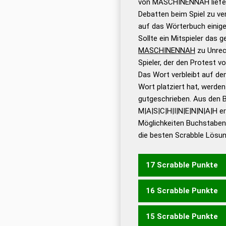
von MASCHINENNAH liefert
Gültigkeit eines Wortes 
Debatten beim Spiel zu ver
bestimmen!
zugelassene
auf das Wörterbuch einige
Wörterbücher sind:
Sollte ein Mitspieler das 
MASCHINENNAH
zu Unrec
Dud
Spieler, der den Protest 
Bä
Das Wort verbleibt auf dem
Dud
Wort platziert hat, werde
De
gutgeschrieben. Aus den 
M|A|S|C|H|I|N|E|N|N|A|H e
Dud
Möglichkeiten Buchstabens
Dud
die besten Scrabble Lösu
Universalwörterbuch
17 Scrabble Punkte
16 Scrabble Punkte
HINMACHENS
NACHAH
15 Scrabble Punkte
HINMACHEN
NACHAHM