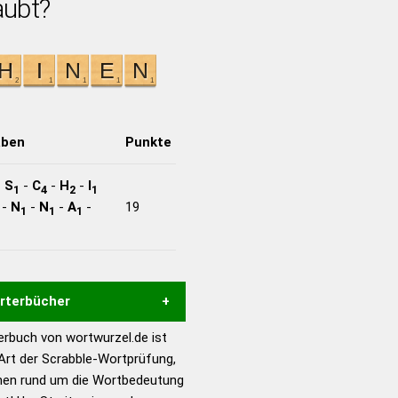
aubt?
aben
Punkte
-
S
-
C
-
H
-
I
1
4
2
1
-
N
-
N
-
A
-
19
1
1
1
örterbücher
rbuch von wortwurzel.de ist
Hilfe eines semantischen
 Art der Scrabble-Wortprüfung,
s gute Anhaltspunkte zu
onen rund um die Wortbedeutung
ennung und Wortform, um die