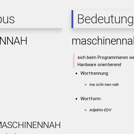
pus
Bedeutung
ENNAH
maschinenna
sich beim Programmieren we
Hardware orientierend
Worttrennung:
ma·schi·nen·nah
Wortform:
h
Adjektiv EDV
t MASCHINENNAH