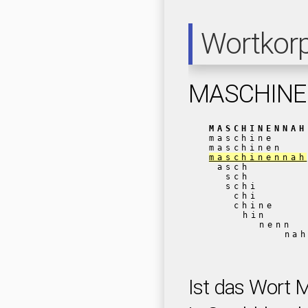
Wortkor
MASCHIN
MASCHINENNAH
maschine
maschinen
maschinennah
asch
sch
schi
chi
chine
hin
nenn
na
Ist das Wor