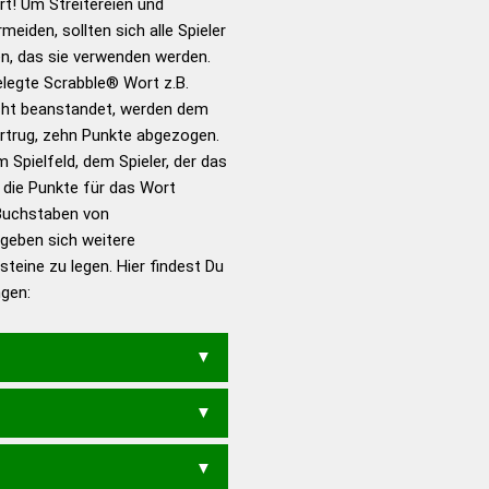
! Um Streitereien und
für das Scrabble-Spiel zu
meiden, sollten sich alle Spieler
 Turnier Scrabble-
n, das sie verwenden werden.
gelegte Scrabble® Wort z.B.
ht beanstandet, werden dem
en – Standardwerk in 12
vortrug, zehn Punkte abgezogen.
nden
 Spielfeld, dem Spieler, der das
en – Richtiges und gutes
n die Punkte für das Wort
utsch
Buchstaben von
rgeben sich weitere
en – Die deutsche Grammatik
teine zu legen. Hier findest Du
en – Deutsches
ngen:
MENS
NACHNAHMEN
EN
NACHNAHME