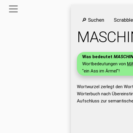
🔎 Suchen
Scrabbl
MASCHI
Was bedeutet
MASCHI
Wortbedeutungen von
MA
"ein Ass im Ärmel"!
Wortwurzel zerlegt den Wor
Wörterbuch nach Übereinsti
Aufschluss zur semantische