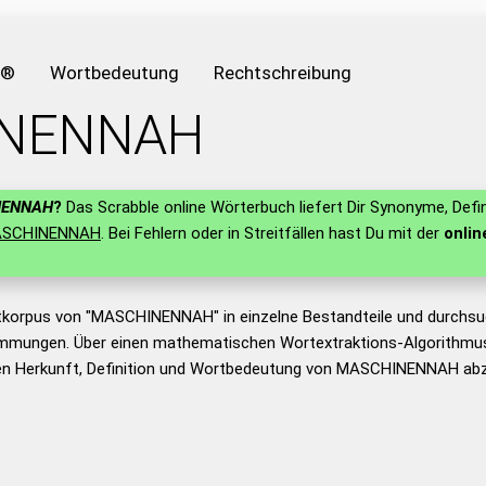
e®
Wortbedeutung
Rechtschreibung
NENNAH
NENNAH
?
Das Scrabble online Wörterbuch liefert Dir Synonyme, Defi
SCHINENNAH
. Bei Fehlern oder in Streitfällen hast Du mit der
onlin
tkorpus von "MASCHINENNAH" in einzelne Bestandteile und durchsu
mmungen. Über einen mathematischen Wortextraktions-Algorithmus
n Herkunft, Definition und Wortbedeutung von MASCHINENNAH abzu