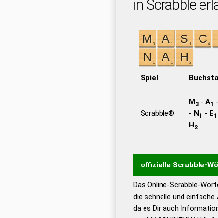
in Scrabble erl
Spiel
Buchst
M
-
A
3
1
Scrabble®
-
N
-
E
1
1
H
2
offizielle Scrabble-W
Das Online-Scrabble-Wörte
Wortwurzel liefert mit 
die schnelle und einfache
Wortanalyse-Algorithmu
da es Dir auch Informati
Wortbedeutung, Worttr