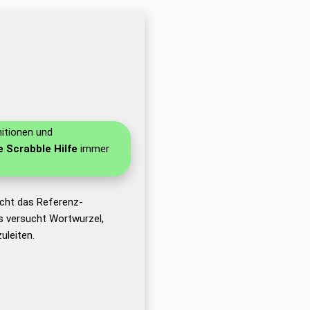
nitionen und
e Scrabble Hilfe
immer
cht das Referenz-
 versucht Wortwurzel,
leiten.