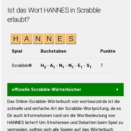
Ist das Wort HANNES in Scrabble
erlaubt?
Spiel
Buchstaben
Punkte
Scrabble®
H
-
A
-
N
-
N
-
E
-
S
7
2
1
1
1
1
1
offizielle Scrabble-Wörterbücher
Das Online-Scrabble-Wörterbuch von wortwurzel.de ist die
Wortwurzel liefert mit Hilfe eines semantischen
schnelle und einfache Art der Scrabble-Wortprüfung, da es
Wortanalyse-Algorithmus gute Anhaltspunkte zu
Dir auch Informationen rund um die Wortbedeutung von
Wortbedeutung, Worttrennung und Wortform, um die
HANNES liefert! Um Streitereien und Debatten beim Spiel zu
Gültigkeit eines Wortes für das Scrabble-Spiel zu
vermeiden, sollten sich alle Spieler auf das Wörterbuch