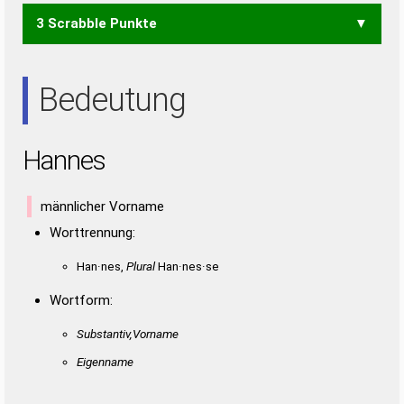
NASEN
SENNA
3 Scrabble Punkte
AHN
AHS
NAH
SAH
ANNS
ANSE
ASEN
NASE
SANN
SENN
ANS
ASE
ENS
SAE
SEN
Bedeutung
Hannes
männlicher Vorname
Worttrennung:
Han·nes,
Plural
Han·nes·se
Wortform:
Substantiv,Vorname
Eigenname