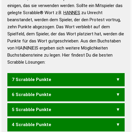
bestimmen!
zugelassene Turnier Scrabble-
einigen, das sie verwenden werden. Sollte ein Mitspieler das
Wörterbücher sind:
gelegte Scrabble® Wort z.B.
HANNES
zu Unrecht
beanstandet, werden dem Spieler, der den Protest vortrug,
Duden – Standardwerk in 12 Bänden
zehn Punkte abgezogen. Das Wort verbleibt auf dem
Duden – Richtiges und gutes
Spielfeld, dem Spieler, der das Wort platziert hat, werden die
Deutsch
Punkte für das Wort gutgeschrieben. Aus den Buchstaben
von H|A|N|N|E|S ergeben sich weitere Möglichkeiten
Duden – Die deutsche Grammatik
Buchstabensteine zu legen. Hier findest Du die besten
Duden – Deutsches
Scrabble Lösungen:
Universalwörterbuch
7 Scrabble Punkte
6 Scrabble Punkte
AHNENS
SAHNEN
5 Scrabble Punkte
AHNEN
AHNES
HASEN
HENNA
NAHEN
NAHES
SAHEN
SAHNE
4 Scrabble Punkte
AHNE
AHNS
HANS
HASE
NAHE
SAHN
SEHN
ANSEN