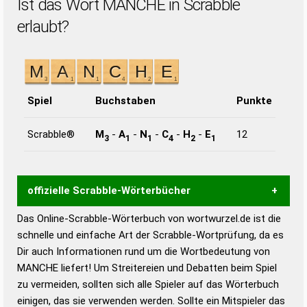
Ist das Wort MANCHE in Scrabble
erlaubt?
Spiel
Buchstaben
Punkte
Scrabble®
M
-
A
-
N
-
C
-
H
-
E
12
3
1
1
4
2
1
offizielle Scrabble-Wörterbücher
Das Online-Scrabble-Wörterbuch von wortwurzel.de ist die
Wortwurzel liefert mit Hilfe eines semantischen
schnelle und einfache Art der Scrabble-Wortprüfung, da es
Wortanalyse-Algorithmus gute Anhaltspunkte zu
Dir auch Informationen rund um die Wortbedeutung von
Wortbedeutung, Worttrennung und Wortform, um die
MANCHE liefert! Um Streitereien und Debatten beim Spiel
Gültigkeit eines Wortes für das Scrabble-Spiel zu
zu vermeiden, sollten sich alle Spieler auf das Wörterbuch
bestimmen!
zugelassene Turnier Scrabble-
einigen, das sie verwenden werden. Sollte ein Mitspieler das