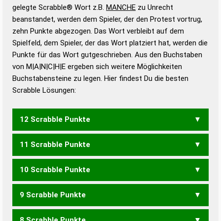
Wörterbücher sind:
gelegte Scrabble® Wort z.B.
MANCHE
zu Unrecht
beanstandet, werden dem Spieler, der den Protest vortrug,
Duden – Standardwerk in 12 Bänden
zehn Punkte abgezogen. Das Wort verbleibt auf dem
Duden – Richtiges und gutes
Spielfeld, dem Spieler, der das Wort platziert hat, werden die
Deutsch
Punkte für das Wort gutgeschrieben. Aus den Buchstaben
von M|A|N|C|H|E ergeben sich weitere Möglichkeiten
Duden – Die deutsche Grammatik
Buchstabensteine zu legen. Hier findest Du die besten
Duden – Deutsches
Scrabble Lösungen:
Universalwörterbuch
12 Scrabble Punkte
11 Scrabble Punkte
MACHEN
10 Scrabble Punkte
MACHE
9 Scrabble Punkte
MACH
8 Scrabble Punkte