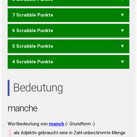
CHANE
7 Scrabble Punkte
CHAN
NACH
AHMEN
HAMEN
HEMAN
MAHNE
NAHEM
6 Scrabble Punkte
ACH
AHME
MAHN
NAHM
5 Scrabble Punkte
AHM
HEM
AMEN
NAME
4 Scrabble Punkte
AHNE
NAHE
AHN
HAN
NAH
Bedeutung
manche
Wortbedeutung von
manch
(- Grundform -)
als Adjektiv gebraucht eine in Zahl unbestimmte Menge