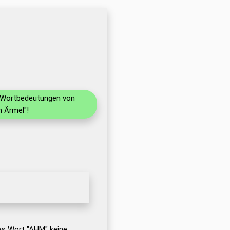
nd Wortbedeutungen von
 Ärmel"!
as Wort "AHM" keine