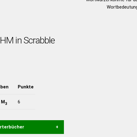
Wortbedeutung
AHM in Scrabble
aben
Punkte
-
M
6
3
örterbücher