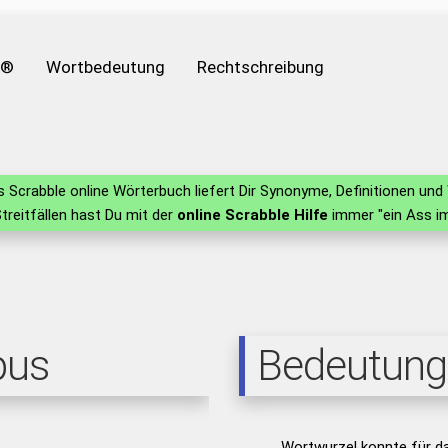
e®
Wortbedeutung
Rechtschreibung
 Scrabble online Wörterbuch liefert Dir Synonyme, Definitionen u
Streitfällen hast Du mit der
online Scrabble Hilfe
immer "ein Ass im
pus
Bedeutung
Wortwurzel konnte für d