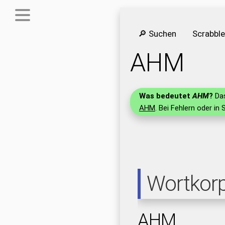
🔎 Suchen
Scrabbl
AHM
Was bedeutet
AHM
?
Das
AHM
. Bei Fehlern oder in 
Wortkor
AHM