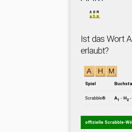
AHM
ahm
Ist das Wort 
erlaubt?
Spiel
Buchst
Scrabble®
A
-
H
1
2
offizielle Scrabble-W