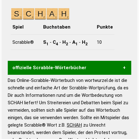
Spiel
Buchstaben
Punkte
Scrabble®
S
-
C
-
H
-
A
-
H
10
1
4
2
1
2
offizielle Scrabble-Wörterbücher
Das Online-Scrabble-Wörterbuch von wortwurzel.de ist die
Wortwurzel liefert mit Hilfe eines semantischen
schnelle und einfache Art der Scrabble-Wortprüfung, da es
Wortanalyse-Algorithmus gute Anhaltspunkte zu
Dir auch Informationen rund um die Wortbedeutung von
Wortbedeutung, Worttrennung und Wortform, um die
SCHAH liefert! Um Streitereien und Debatten beim Spiel zu
Gültigkeit eines Wortes für das Scrabble-Spiel zu
vermeiden, sollten sich alle Spieler auf das Wörterbuch
bestimmen!
zugelassene Turnier Scrabble-
einigen, das sie verwenden werden. Sollte ein Mitspieler das
Wörterbücher sind:
gelegte Scrabble® Wort z.B.
SCHAH
zu Unrecht
beanstandet, werden dem Spieler, der den Protest vortrug,
Duden – Standardwerk in 12 Bänden