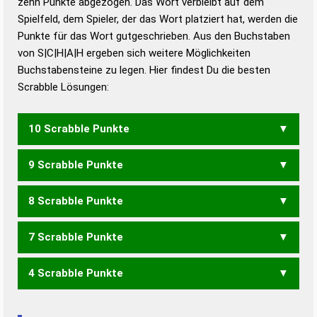
zehn Punkte abgezogen. Das Wort verbleibt auf dem
Duden – Richtiges und gutes
Spielfeld, dem Spieler, der das Wort platziert hat, werden die
Deutsch
Punkte für das Wort gutgeschrieben. Aus den Buchstaben
von S|C|H|A|H ergeben sich weitere Möglichkeiten
Duden – Die deutsche Grammatik
Buchstabensteine zu legen. Hier findest Du die besten
Duden – Deutsches
Scrabble Lösungen:
Universalwörterbuch
10 Scrabble Punkte
9 Scrabble Punkte
HASCH
8 Scrabble Punkte
HACH
7 Scrabble Punkte
ACHS
ASCH
CASH
4 Scrabble Punkte
ACH
AHS
SAH