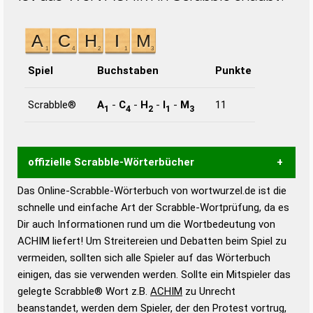
Spiel
Buchstaben
Punkte
Scrabble®
A
-
C
-
H
-
I
-
M
11
1
4
2
1
3
offizielle Scrabble-Wörterbücher
Das Online-Scrabble-Wörterbuch von wortwurzel.de ist die
Wortwurzel liefert mit Hilfe eines semantischen
schnelle und einfache Art der Scrabble-Wortprüfung, da es
Wortanalyse-Algorithmus gute Anhaltspunkte zu
Dir auch Informationen rund um die Wortbedeutung von
Wortbedeutung, Worttrennung und Wortform, um die
ACHIM liefert! Um Streitereien und Debatten beim Spiel zu
Gültigkeit eines Wortes für das Scrabble-Spiel zu
vermeiden, sollten sich alle Spieler auf das Wörterbuch
bestimmen!
zugelassene Turnier Scrabble-
einigen, das sie verwenden werden. Sollte ein Mitspieler das
Wörterbücher sind:
gelegte Scrabble® Wort z.B.
ACHIM
zu Unrecht
beanstandet, werden dem Spieler, der den Protest vortrug,
Duden – Standardwerk in 12 Bänden