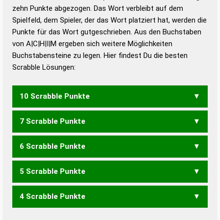
zehn Punkte abgezogen. Das Wort verbleibt auf dem
Duden – Richtiges und gutes
Spielfeld, dem Spieler, der das Wort platziert hat, werden die
Deutsch
Punkte für das Wort gutgeschrieben. Aus den Buchstaben
von A|C|H|I|M ergeben sich weitere Möglichkeiten
Duden – Die deutsche Grammatik
Buchstabensteine zu legen. Hier findest Du die besten
Duden – Deutsches
Scrabble Lösungen:
Universalwörterbuch
10 Scrabble Punkte
7 Scrabble Punkte
MACH
MICH
6 Scrabble Punkte
ICH
5 Scrabble Punkte
AHM
CIA
IHM
4 Scrabble Punkte
AMI
MAI