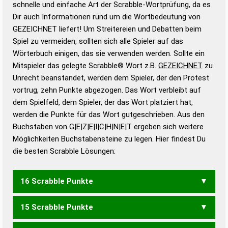
schnelle und einfache Art der Scrabble-Wortprüfung, da es
Wortanalyse-Algorithmus gute Anhaltspunkte zu
Dir auch Informationen rund um die Wortbedeutung von
Wortbedeutung, Worttrennung und Wortform, um die
GEZEICHNET liefert! Um Streitereien und Debatten beim
Gültigkeit eines Wortes für das Scrabble-Spiel zu
Spiel zu vermeiden, sollten sich alle Spieler auf das
bestimmen!
zugelassene Turnier Scrabble-
Wörterbuch einigen, das sie verwenden werden. Sollte ein
Wörterbücher sind:
Mitspieler das gelegte Scrabble® Wort z.B.
GEZEICHNET
zu
Unrecht beanstandet, werden dem Spieler, der den Protest
Duden – Standardwerk in 12 Bänden
vortrug, zehn Punkte abgezogen. Das Wort verbleibt auf
Duden – Richtiges und gutes
dem Spielfeld, dem Spieler, der das Wort platziert hat,
Deutsch
werden die Punkte für das Wort gutgeschrieben. Aus den
Buchstaben von G|E|Z|E|I|C|H|N|E|T ergeben sich weitere
Duden – Die deutsche Grammatik
Möglichkeiten Buchstabensteine zu legen. Hier findest Du
Duden – Deutsches
die besten Scrabble Lösungen:
Universalwörterbuch
16 Scrabble Punkte
15 Scrabble Punkte
GEZECHTEN