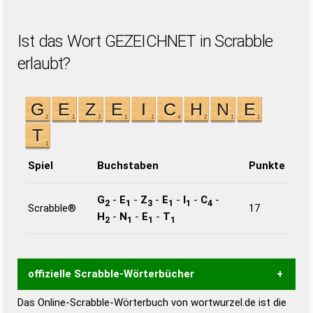
Ist das Wort GEZEICHNET in Scrabble
erlaubt?
Spiel
Buchstaben
Punkte
G
-
E
-
Z
-
E
-
I
-
C
-
2
1
3
1
1
4
Scrabble®
17
H
-
N
-
E
-
T
2
1
1
1
offizielle Scrabble-Wörterbücher
Das Online-Scrabble-Wörterbuch von wortwurzel.de ist die
Wortwurzel liefert mit Hilfe eines semantischen