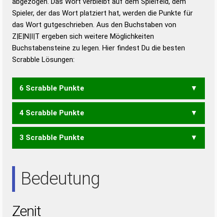
abgezogen. Das Wort verbleibt auf dem Spielfeld, dem
Duden – Richtiges und gutes
Spieler, der das Wort platziert hat, werden die Punkte für
Deutsch
das Wort gutgeschrieben. Aus den Buchstaben von
Z|E|N|I|T ergeben sich weitere Möglichkeiten
Duden – Die deutsche Grammatik
Buchstabensteine zu legen. Hier findest Du die besten
Duden – Deutsches
Scrabble Lösungen:
Universalwörterbuch
6 Scrabble Punkte
4 Scrabble Punkte
NETZ
ZEIT
ZENT
3 Scrabble Punkte
EINT
NIET
TEIN
EIN
NET
NIE
Bedeutung
Zenit