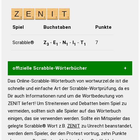
Spiel
Buchstaben
Punkte
Scrabble®
Z
-
E
-
N
-
I
-
T
7
3
1
1
1
1
offizielle Scrabble-Wörterbücher
Das Online-Scrabble-Wörterbuch von wortwurzel.de ist die
Wortwurzel liefert mit Hilfe eines semantischen
schnelle und einfache Art der Scrabble-Wortprüfung, da es
Wortanalyse-Algorithmus gute Anhaltspunkte zu
Dir auch Informationen rund um die Wortbedeutung von
Wortbedeutung, Worttrennung und Wortform, um die
ZENIT liefert! Um Streitereien und Debatten beim Spiel zu
Gültigkeit eines Wortes für das Scrabble-Spiel zu
vermeiden, sollten sich alle Spieler auf das Wörterbuch
bestimmen!
zugelassene Turnier Scrabble-
einigen, das sie verwenden werden. Sollte ein Mitspieler das
Wörterbücher sind:
gelegte Scrabble® Wort z.B.
ZENIT
zu Unrecht beanstandet,
werden dem Spieler, der den Protest vortrug, zehn Punkte
Duden – Standardwerk in 12 Bänden