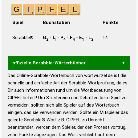
Spiel
Buchstaben
Punkte
Scrabble®
G
-
I
-
P
-
F
-
E
-
L
14
2
1
4
4
1
2
offizielle Scrabble-Wörterbücher
Das Online-Scrabble-Wörterbuch von wortwurzel.de ist die
Wortwurzel liefert mit Hilfe eines semantischen
schnelle und einfache Art der Scrabble-Wortprüfung, da es
Wortanalyse-Algorithmus gute Anhaltspunkte zu
Dir auch Informationen rund um die Wortbedeutung von
Wortbedeutung, Worttrennung und Wortform, um die
GIPFEL liefert! Um Streitereien und Debatten beim Spiel zu
Gültigkeit eines Wortes für das Scrabble-Spiel zu
vermeiden, sollten sich alle Spieler auf das Wörterbuch
bestimmen!
zugelassene Turnier Scrabble-
einigen, das sie verwenden werden. Sollte ein Mitspieler das
Wörterbücher sind:
gelegte Scrabble® Wort z.B.
GIPFEL
zu Unrecht
beanstandet, werden dem Spieler, der den Protest vortrug,
Duden – Standardwerk in 12 Bänden
zehn Punkte abgezogen. Das Wort verbleibt auf dem