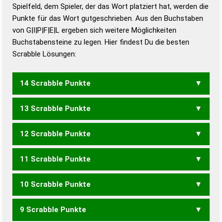
Duden – Richtiges und gutes
Spielfeld, dem Spieler, der das Wort platziert hat, werden die
Deutsch
Punkte für das Wort gutgeschrieben. Aus den Buchstaben
von G|I|P|F|E|L ergeben sich weitere Möglichkeiten
Duden – Die deutsche Grammatik
Buchstabensteine zu legen. Hier findest Du die besten
Duden – Deutsches
Scrabble Lösungen:
Universalwörterbuch
14 Scrabble Punkte
13 Scrabble Punkte
GIPFLE
12 Scrabble Punkte
PFLEG
11 Scrabble Punkte
PFEIL
10 Scrabble Punkte
FLIP
9 Scrabble Punkte
FIEP
FLIEG