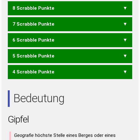
8 Scrabble Punkte
FELG
FIGL
7 Scrabble Punkte
FEIG
FEIL
FIEL
FILE
LIEF
PEIL
6 Scrabble Punkte
ELF
FEG
PLI
5 Scrabble Punkte
FEI
PIE
EGLI
GEIL
IGEL
IGLE
LEGI
LIEG
4 Scrabble Punkte
GEL
LEG
EIL
GEI
LEI
Bedeutung
Gipfel
Geografie
höchste Stelle eines Berges oder eines