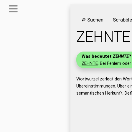
🔎 Suchen
Scrabbl
ZEHNTE
Was bedeutet
ZEHNTE
?
ZEHNTE
. Bei Fehlern oder
Wortwurzel zerlegt den Wor
Übereinstimmungen. Über ei
semantischen Herkunft, Def