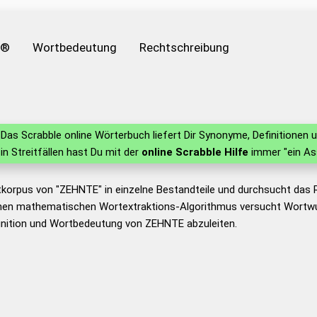
e®
Wortbedeutung
Rechtschreibung
Das Scrabble online Wörterbuch liefert Dir Synonyme, Definitione
 in Streitfällen hast Du mit der
online Scrabble Hilfe
immer "ein As
tkorpus von "ZEHNTE" in einzelne Bestandteile und durchsucht das
nen mathematischen Wortextraktions-Algorithmus versucht Wortwu
inition und Wortbedeutung von ZEHNTE abzuleiten.