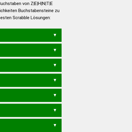
utsch
Buchstaben von Z|E|H|N|T|E
ichkeiten Buchstabensteine zu
en – Die deutsche Grammatik
 besten Scrabble Lösungen:
en – Deutsches