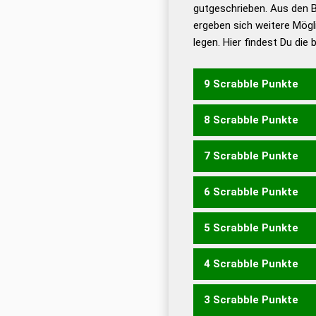
De
gutgeschrieben. Aus den 
ergeben sich weitere Mögl
Dud
legen. Hier findest Du die
Dud
Universalwörterbuch
9 Scrabble Punkte
8 Scrabble Punkte
HETZEN
ZEHENT
7 Scrabble Punkte
HETZE
ZEHEN
ZEHNE
6 Scrabble Punkte
HETZ
ZEHE
NETZE
5 Scrabble Punkte
NETZ
ZENT
4 Scrabble Punkte
ZEN
EHEN
3 Scrabble Punkte
EHE
ENTE
TEEN