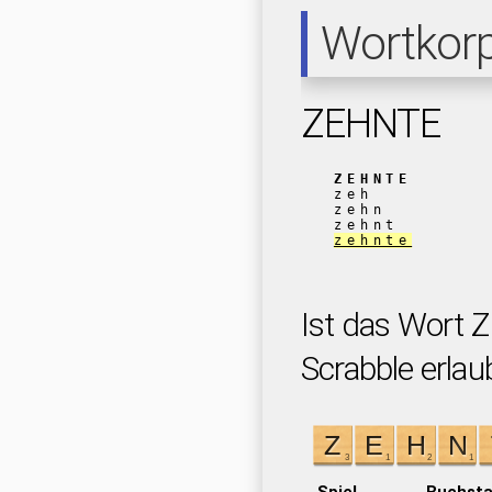
Wortkor
ZEHNTE
ZEHNTE
zeh
zehn
zehnt
zehnte
Ist das Wort 
Scrabble erlau
Spiel
Buchst