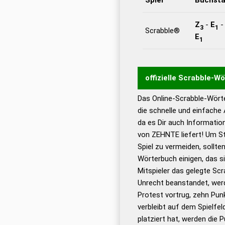
Z
-
E
3
1
Scrabble®
E
1
offizielle Scrabble-W
Das Online-Scrabble-Wörte
Wortwurzel liefert mit 
die schnelle und einfache
Wortanalyse-Algorithmu
da es Dir auch Informati
Wortbedeutung, Worttr
von ZEHNTE liefert! Um St
Gültigkeit eines Wortes 
Spiel zu vermeiden, sollten
bestimmen!
zugelassene
Wörterbuch einigen, das s
Wörterbücher sind:
Mitspieler das gelegte Sc
Unrecht beanstandet, werd
Dud
Protest vortrug, zehn Pu
Bä
verbleibt auf dem Spielfel
Dud
platziert hat, werden die 