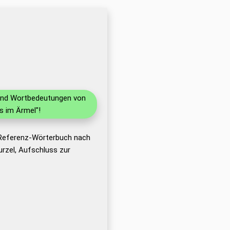
n und Wortbedeutungen von
s im Ärmel"!
 Referenz-Wörterbuch nach
rzel, Aufschluss zur