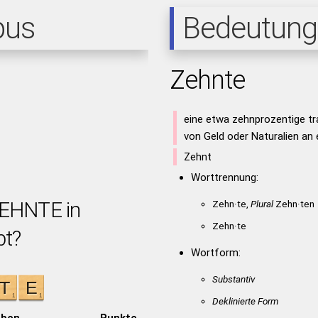
pus
Bedeutung
Zehnte
eine etwa zehnprozentige tra
von Geld oder Naturalien an e
Zehnt
Worttrennung:
ZEHNTE in
Zehn·te,
Plural
Zehn·ten
Zehn·te
bt?
Wortform:
Substantiv
Deklinierte Form
aben
Punkte