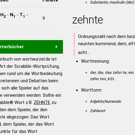
Substantiv, maskulin
(der)
-
H
-
N
-
T
-
zehnte
2
1
1
9
Ordnungszahl nach dem bez
neunten kommend; dem, elf
örterbücher
acht…
rbuch von wortwurzel.de ist
Worttrennung:
Hilfe eines semantischen
 Art der Scrabble-Wortprüfung,
s gute Anhaltspunkte zu
der, die, das zehn·te; ein
onen rund um die Wortbedeutung
ennung und Wortform, um die
zehn·tes, kSt.
reitereien und Debatten beim
für das Scrabble-Spiel zu
 sich alle Spieler auf das
Wortform:
 Turnier Scrabble-
ie verwenden werden. Sollte ein
Adjektiv,Numerale
rabble® Wort z.B.
ZEHNTE
zu
en dem Spieler, der den
Zahlwort
en – Standardwerk in 12
nkte abgezogen. Das Wort
nden
d, dem Spieler, der das Wort
en – Richtiges und gutes
Punkte für das Wort