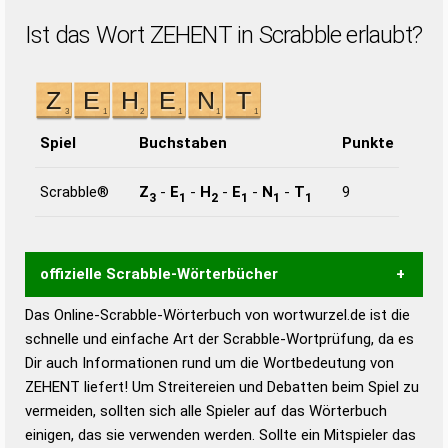
Ist das Wort ZEHENT in Scrabble erlaubt?
Spiel
Buchstaben
Punkte
Scrabble®
Z
-
E
-
H
-
E
-
N
-
T
9
3
1
2
1
1
1
offizielle Scrabble-Wörterbücher
Das Online-Scrabble-Wörterbuch von wortwurzel.de ist die
Wortwurzel liefert mit Hilfe eines semantischen
schnelle und einfache Art der Scrabble-Wortprüfung, da es
Wortanalyse-Algorithmus gute Anhaltspunkte zu
Dir auch Informationen rund um die Wortbedeutung von
Wortbedeutung, Worttrennung und Wortform, um die
ZEHENT liefert! Um Streitereien und Debatten beim Spiel zu
Gültigkeit eines Wortes für das Scrabble-Spiel zu
vermeiden, sollten sich alle Spieler auf das Wörterbuch
bestimmen!
zugelassene Turnier Scrabble-
einigen, das sie verwenden werden. Sollte ein Mitspieler das