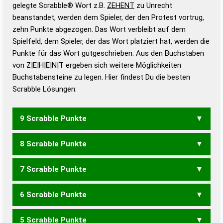
Wörterbücher sind:
gelegte Scrabble® Wort z.B.
ZEHENT
zu Unrecht
beanstandet, werden dem Spieler, der den Protest vortrug,
Duden – Standardwerk in 12 Bänden
zehn Punkte abgezogen. Das Wort verbleibt auf dem
Duden – Richtiges und gutes
Spielfeld, dem Spieler, der das Wort platziert hat, werden die
Deutsch
Punkte für das Wort gutgeschrieben. Aus den Buchstaben
von Z|E|H|E|N|T ergeben sich weitere Möglichkeiten
Duden – Die deutsche Grammatik
Buchstabensteine zu legen. Hier findest Du die besten
Duden – Deutsches
Scrabble Lösungen:
Universalwörterbuch
9 Scrabble Punkte
8 Scrabble Punkte
HETZEN
ZEHNTE
7 Scrabble Punkte
HETZE
ZEHNE
ZEHNT
6 Scrabble Punkte
HETZ
ZEHN
NETZE
5 Scrabble Punkte
NETZ
ZENT