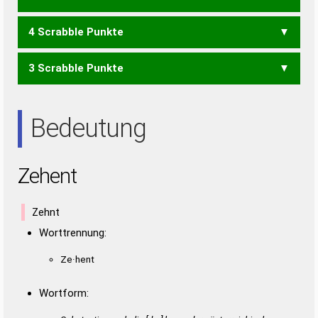
4 Scrabble Punkte
ZEN
3 Scrabble Punkte
ENTE
TEEN
NEE
NET
TEE
Bedeutung
Zehent
Zehnt
Worttrennung:
Ze·hent
Wortform: