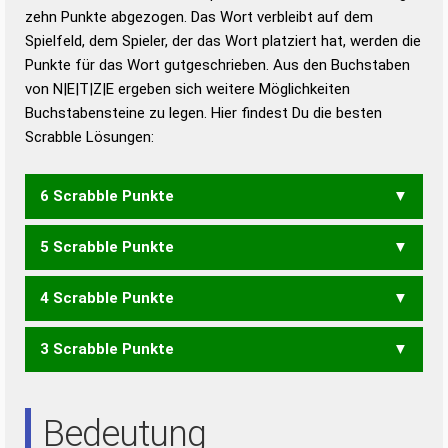
zehn Punkte abgezogen. Das Wort verbleibt auf dem
Duden – Richtiges und gutes
Spielfeld, dem Spieler, der das Wort platziert hat, werden die
Deutsch
Punkte für das Wort gutgeschrieben. Aus den Buchstaben
von N|E|T|Z|E ergeben sich weitere Möglichkeiten
Duden – Die deutsche Grammatik
Buchstabensteine zu legen. Hier findest Du die besten
Duden – Deutsches
Scrabble Lösungen:
Universalwörterbuch
6 Scrabble Punkte
5 Scrabble Punkte
ZENT
4 Scrabble Punkte
ZEN
3 Scrabble Punkte
ENTE
TEEN
NEE
TEE
Bedeutung