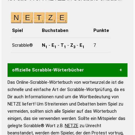
Spiel
Buchstaben
Punkte
Scrabble®
N
-
E
-
T
-
Z
-
E
7
1
1
1
3
1
offizielle Scrabble-Wörterbücher
Das Online-Scrabble-Wörterbuch von wortwurzel.de ist die
Wortwurzel liefert mit Hilfe eines semantischen
schnelle und einfache Art der Scrabble-Wortprüfung, da es
Wortanalyse-Algorithmus gute Anhaltspunkte zu
Dir auch Informationen rund um die Wortbedeutung von
Wortbedeutung, Worttrennung und Wortform, um die
NETZE liefert! Um Streitereien und Debatten beim Spiel zu
Gültigkeit eines Wortes für das Scrabble-Spiel zu
vermeiden, sollten sich alle Spieler auf das Wörterbuch
bestimmen!
zugelassene Turnier Scrabble-
einigen, das sie verwenden werden. Sollte ein Mitspieler das
Wörterbücher sind:
gelegte Scrabble® Wort z.B.
NETZE
zu Unrecht
beanstandet, werden dem Spieler, der den Protest vortrug,
Duden – Standardwerk in 12 Bänden