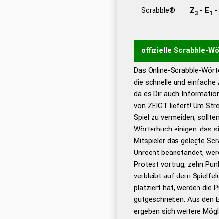
Scrabble®
Z
-
E
3
1
offizielle Scrabble-W
Das Online-Scrabble-Wörte
Wortwurzel liefert mit 
die schnelle und einfache
Wortanalyse-Algorithmu
da es Dir auch Informati
Wortbedeutung, Worttr
von ZEIGT liefert! Um Str
Gültigkeit eines Wortes 
Spiel zu vermeiden, sollten
bestimmen!
zugelassene
Wörterbuch einigen, das s
Wörterbücher sind:
Mitspieler das gelegte Sc
Unrecht beanstandet, werd
Dud
Protest vortrug, zehn Pu
Bä
verbleibt auf dem Spielfel
Dud
platziert hat, werden die 
De
gutgeschrieben. Aus den 
ergeben sich weitere Mögl
Dud