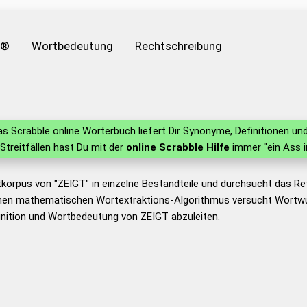
e®
Wortbedeutung
Rechtschreibung
s Scrabble online Wörterbuch liefert Dir Synonyme, Definitionen 
n Streitfällen hast Du mit der
online Scrabble Hilfe
immer "ein Ass i
tkorpus von "ZEIGT" in einzelne Bestandteile und durchsucht das 
nen mathematischen Wortextraktions-Algorithmus versucht Wortwu
nition und Wortbedeutung von ZEIGT abzuleiten.