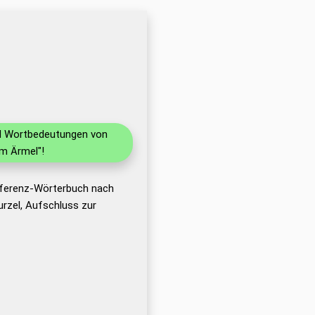
und Wortbedeutungen von
m Ärmel"!
Referenz-Wörterbuch nach
rzel, Aufschluss zur