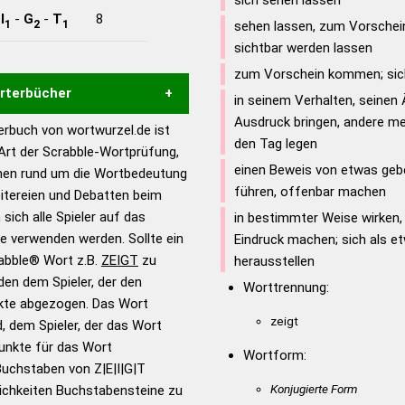
sich sehen lassen
-
I
-
G
-
T
8
1
2
1
sehen lassen, zum Vorsche
sichtbar werden lassen
zum Vorschein kommen; sich
örterbücher
in seinem Verhalten, seine
Ausdruck bringen, andere me
rbuch von wortwurzel.de ist
Hilfe eines semantischen
den Tag legen
 Art der Scrabble-Wortprüfung,
s gute Anhaltspunkte zu
einen Beweis von etwas geb
onen rund um die Wortbedeutung
ennung und Wortform, um die
führen, offenbar machen
eitereien und Debatten beim
für das Scrabble-Spiel zu
 sich alle Spieler auf das
in bestimmter Weise wirken
 Turnier Scrabble-
ie verwenden werden. Sollte ein
Eindruck machen; sich als e
rabble® Wort z.B.
ZEIGT
zu
herausstellen
en dem Spieler, der den
en – Standardwerk in 12
Worttrennung:
nkte abgezogen. Das Wort
nden
zeigt
d, dem Spieler, der das Wort
en – Richtiges und gutes
Punkte für das Wort
Wortform:
utsch
Buchstaben von Z|E|I|G|T
Konjugierte Form
ichkeiten Buchstabensteine zu
en – Die deutsche Grammatik