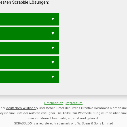
 besten Scrabble Lösungen:
en – Deutsches
Datenschutz
|
Impressum
 der
deutschen Wiktionary
und stehen unter der Lizenz Creative Commons Namensnen
ry ist eine Liste der Autoren verfügbar. Die Artikel zur Wortbedeutung wurden über 
neu strukturiert, bearbeitet, ergänzt und gekürzt.
SCRABBLE® is a registered trademark of J.W. Spear & Sons Limited