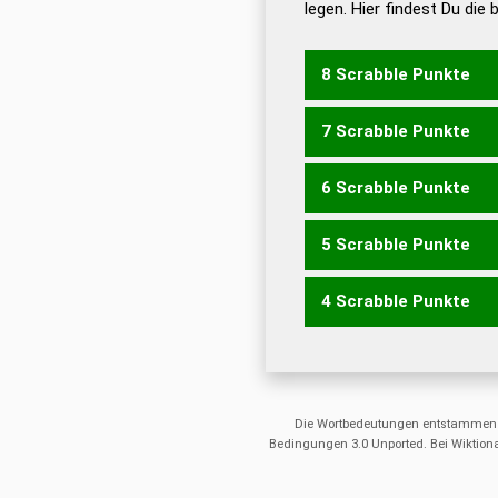
legen. Hier findest Du die
Dud
Universalwörterbuch
8 Scrabble Punkte
7 Scrabble Punkte
GEIZT
6 Scrabble Punkte
GEIZ
5 Scrabble Punkte
ZIG
ZEIT
4 Scrabble Punkte
GEIT
TEIG
GEI
Die Wortbedeutungen entstammen
Bedingungen 3.0 Unported. Bei Wiktiona