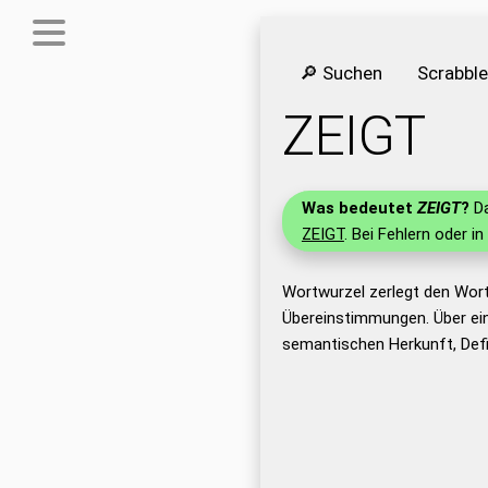
🔎 Suchen
Scrabbl
ZEIGT
Was bedeutet
ZEIGT
?
Da
ZEIGT
. Bei Fehlern oder i
Wortwurzel zerlegt den Wor
Übereinstimmungen. Über ei
semantischen Herkunft, Defi