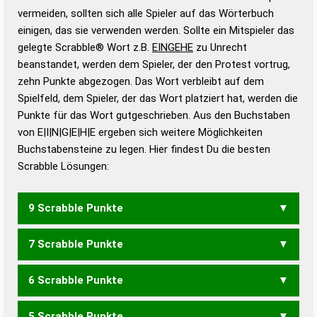
Gültigkeit eines Wortes für das Scrabble-Spiel zu
vermeiden, sollten sich alle Spieler auf das Wörterbuch
bestimmen!
zugelassene Turnier Scrabble-
einigen, das sie verwenden werden. Sollte ein Mitspieler das
Wörterbücher sind:
gelegte Scrabble® Wort z.B.
EINGEHE
zu Unrecht
beanstandet, werden dem Spieler, der den Protest vortrug,
Duden – Standardwerk in 12 Bänden
zehn Punkte abgezogen. Das Wort verbleibt auf dem
Duden – Richtiges und gutes
Spielfeld, dem Spieler, der das Wort platziert hat, werden die
Deutsch
Punkte für das Wort gutgeschrieben. Aus den Buchstaben
von E|I|N|G|E|H|E ergeben sich weitere Möglichkeiten
Duden – Die deutsche Grammatik
Buchstabensteine zu legen. Hier findest Du die besten
Duden – Deutsches
Scrabble Lösungen:
Universalwörterbuch
9 Scrabble Punkte
7 Scrabble Punkte
EINHEGE
6 Scrabble Punkte
GEHEN
HEGEN
HINGE
EIGENE
EINEHE
5 Scrabble Punkte