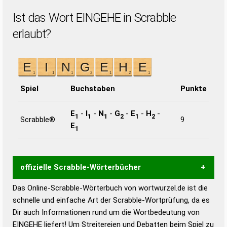
Ist das Wort EINGEHE in Scrabble
erlaubt?
Spiel
Buchstaben
Punkte
E
-
I
-
N
-
G
-
E
-
H
-
1
1
1
2
1
2
Scrabble®
9
E
1
offizielle Scrabble-Wörterbücher
Das Online-Scrabble-Wörterbuch von wortwurzel.de ist die
Wortwurzel liefert mit Hilfe eines semantischen
schnelle und einfache Art der Scrabble-Wortprüfung, da es
Wortanalyse-Algorithmus gute Anhaltspunkte zu
Dir auch Informationen rund um die Wortbedeutung von
Wortbedeutung, Worttrennung und Wortform, um die
EINGEHE liefert! Um Streitereien und Debatten beim Spiel zu