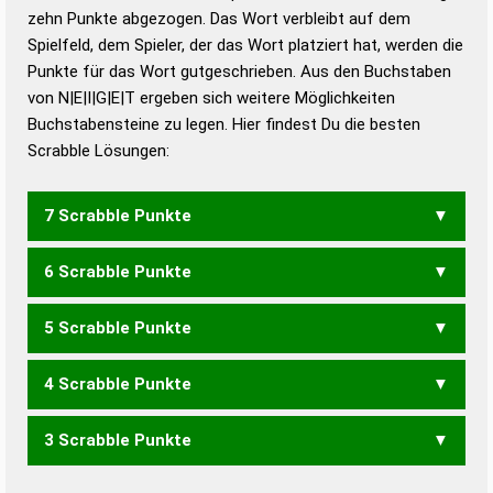
zehn Punkte abgezogen. Das Wort verbleibt auf dem
Duden – Richtiges und gutes
Spielfeld, dem Spieler, der das Wort platziert hat, werden die
Deutsch
Punkte für das Wort gutgeschrieben. Aus den Buchstaben
von N|E|I|G|E|T ergeben sich weitere Möglichkeiten
Duden – Die deutsche Grammatik
Buchstabensteine zu legen. Hier findest Du die besten
Duden – Deutsches
Scrabble Lösungen:
Universalwörterbuch
7 Scrabble Punkte
6 Scrabble Punkte
EIGNET
GEEINT
GEITEN
NEIGTE
TEIGEN
5 Scrabble Punkte
EIGEN
EIGNE
ENGET
ENGTE
GEIEN
GEIET
GEITE
GENIE
GIENE
NEIGT
TEIGE
4 Scrabble Punkte
EIGN
ENGE
ENGT
GEIE
GEIN
GEIT
GENE
GIEN
INGE
TEIG
EINET
EINTE
NIETE
3 Scrabble Punkte
ENG
GEI
GEN
GIN
EINE
EINT
ENTE
NIET
TEEN
TEIN