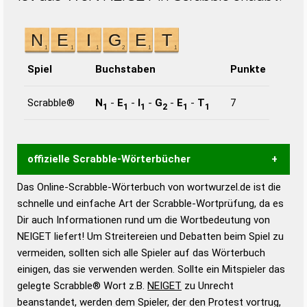
Spiel
Buchstaben
Punkte
Scrabble®
N
-
E
-
I
-
G
-
E
-
T
7
1
1
1
2
1
1
offizielle Scrabble-Wörterbücher
Das Online-Scrabble-Wörterbuch von wortwurzel.de ist die
Wortwurzel liefert mit Hilfe eines semantischen
schnelle und einfache Art der Scrabble-Wortprüfung, da es
Wortanalyse-Algorithmus gute Anhaltspunkte zu
Dir auch Informationen rund um die Wortbedeutung von
Wortbedeutung, Worttrennung und Wortform, um die
NEIGET liefert! Um Streitereien und Debatten beim Spiel zu
Gültigkeit eines Wortes für das Scrabble-Spiel zu
vermeiden, sollten sich alle Spieler auf das Wörterbuch
bestimmen!
zugelassene Turnier Scrabble-
einigen, das sie verwenden werden. Sollte ein Mitspieler das
Wörterbücher sind:
gelegte Scrabble® Wort z.B.
NEIGET
zu Unrecht
beanstandet, werden dem Spieler, der den Protest vortrug,
Duden – Standardwerk in 12 Bänden