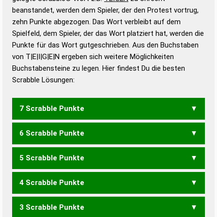
beanstandet, werden dem Spieler, der den Protest vortrug,
Duden – Standardwerk in 12 Bänden
zehn Punkte abgezogen. Das Wort verbleibt auf dem
Duden – Richtiges und gutes
Spielfeld, dem Spieler, der das Wort platziert hat, werden die
Deutsch
Punkte für das Wort gutgeschrieben. Aus den Buchstaben
von T|E|I|G|E|N ergeben sich weitere Möglichkeiten
Duden – Die deutsche Grammatik
Buchstabensteine zu legen. Hier findest Du die besten
Duden – Deutsches
Scrabble Lösungen:
Universalwörterbuch
7 Scrabble Punkte
6 Scrabble Punkte
EIGNET
GEEINT
GEITEN
NEIGET
NEIGTE
5 Scrabble Punkte
EIGNE
ENGET
ENGTE
GEIEN
GEIET
GEITE
GENIE
GIENE
NEIGE
NEIGT
4 Scrabble Punkte
EIGN
ENGE
ENGT
GEIE
GEIN
GEIT
GENE
GIEN
INGE
NEIG
EINET
EINTE
NIETE
3 Scrabble Punkte
ENG
GEI
GIN
EINE
EINT
ENTE
NIET
TEEN
TEIN