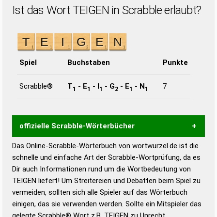
Ist das Wort TEIGEN in Scrabble erlaubt?
Spiel
Buchstaben
Punkte
Scrabble®
T
-
E
-
I
-
G
-
E
-
N
7
1
1
1
2
1
1
offizielle Scrabble-Wörterbücher
Das Online-Scrabble-Wörterbuch von wortwurzel.de ist die
Wortwurzel liefert mit Hilfe eines semantischen
schnelle und einfache Art der Scrabble-Wortprüfung, da es
Wortanalyse-Algorithmus gute Anhaltspunkte zu
Dir auch Informationen rund um die Wortbedeutung von
Wortbedeutung, Worttrennung und Wortform, um die
TEIGEN liefert! Um Streitereien und Debatten beim Spiel zu
Gültigkeit eines Wortes für das Scrabble-Spiel zu
vermeiden, sollten sich alle Spieler auf das Wörterbuch
bestimmen!
zugelassene Turnier Scrabble-
einigen, das sie verwenden werden. Sollte ein Mitspieler das
Wörterbücher sind:
gelegte Scrabble® Wort z.B.
TEIGEN
zu Unrecht