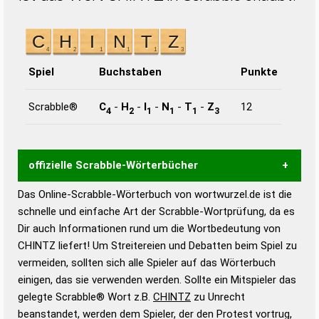
Spiel
Buchstaben
Punkte
Scrabble®
C
-
H
-
I
-
N
-
T
-
Z
12
4
2
1
1
1
3
offizielle Scrabble-Wörterbücher
Das Online-Scrabble-Wörterbuch von wortwurzel.de ist die
Wortwurzel liefert mit Hilfe eines semantischen
schnelle und einfache Art der Scrabble-Wortprüfung, da es
Wortanalyse-Algorithmus gute Anhaltspunkte zu
Dir auch Informationen rund um die Wortbedeutung von
Wortbedeutung, Worttrennung und Wortform, um die
CHINTZ liefert! Um Streitereien und Debatten beim Spiel zu
Gültigkeit eines Wortes für das Scrabble-Spiel zu
vermeiden, sollten sich alle Spieler auf das Wörterbuch
bestimmen!
zugelassene Turnier Scrabble-
einigen, das sie verwenden werden. Sollte ein Mitspieler das
Wörterbücher sind:
gelegte Scrabble® Wort z.B.
CHINTZ
zu Unrecht
beanstandet, werden dem Spieler, der den Protest vortrug,
Duden – Standardwerk in 12 Bänden