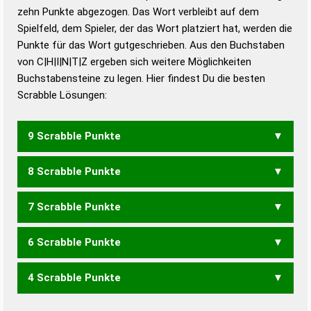
zehn Punkte abgezogen. Das Wort verbleibt auf dem
Duden – Richtiges und gutes
Spielfeld, dem Spieler, der das Wort platziert hat, werden die
Deutsch
Punkte für das Wort gutgeschrieben. Aus den Buchstaben
von C|H|I|N|T|Z ergeben sich weitere Möglichkeiten
Duden – Die deutsche Grammatik
Buchstabensteine zu legen. Hier findest Du die besten
Duden – Deutsches
Scrabble Lösungen:
Universalwörterbuch
9 Scrabble Punkte
8 Scrabble Punkte
NICHT
7 Scrabble Punkte
INCH
6 Scrabble Punkte
ICH
4 Scrabble Punkte
TIC