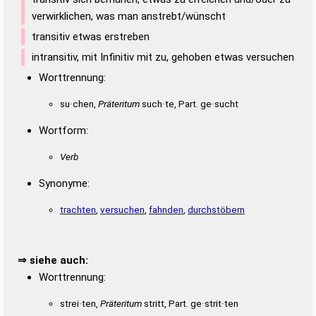
verwirklichen, was man anstrebt/wünscht
transitiv etwas erstreben
intransitiv, mit Infinitiv mit zu, gehoben etwas versuchen
Worttrennung:
su·chen,
Präteritum
such·te, Part. ge·sucht
Wortform:
Verb
Synonyme:
trachten
,
versuchen
,
fahnden
,
durchstöbern
⇒ siehe auch:
Worttrennung:
strei·ten,
Präteritum
stritt, Part. ge·strit·ten