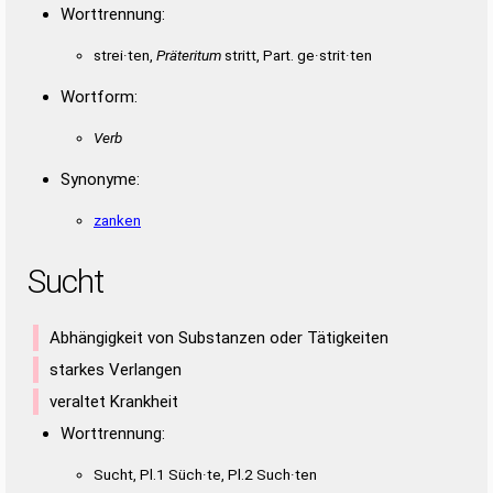
Worttrennung:
strei·ten,
Präteritum
stritt, Part. ge·strit·ten
Wortform:
Verb
Synonyme:
zanken
Sucht
Abhängigkeit von Substanzen oder Tätigkeiten
starkes Verlangen
veraltet Krankheit
Worttrennung:
Sucht, Pl.1 Süch·te, Pl.2 Such·ten