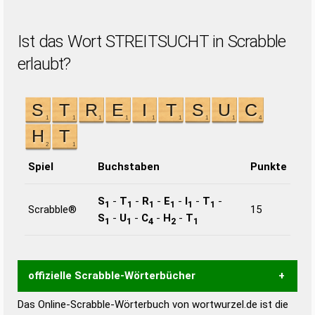
Ist das Wort STREITSUCHT in Scrabble
erlaubt?
Spiel
Buchstaben
Punkte
S
-
T
-
R
-
E
-
I
-
T
-
1
1
1
1
1
1
Scrabble®
15
S
-
U
-
C
-
H
-
T
1
1
4
2
1
offizielle Scrabble-Wörterbücher
Das Online-Scrabble-Wörterbuch von wortwurzel.de ist die
Wortwurzel liefert mit Hilfe eines semantischen