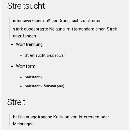
Streitsucht
STURSTE
SURTEST
SUTTERS
TRISTES
TRITTES
RUHTE
RUTHS
SEIHT
SHIRT
SIEHT
STEHT
SUSHI
TRUHE
ERSTIS
RIETST
RISSET
RISTES
RITTES
RITTET
RITTST
RUSSET
STERTS
STIERS
STIERT
STREUT
intensiver/übermäßiger Drang, sich zu streiten
STRITT
STURES
SUREST
SURTET
SUTTER
TITERS
stark ausgeprägte Neigung, mit jemandem einen Streit
TRISTE
TRITTE
TRITTS
TUTEST
TUTTIS
URSTES
anzufangen
Worttrennung:
Streit·sucht,
kein Plural
Wortform:
Substantiv
Substantiv, feminin
(die)
Streit
heftig ausgetragene Kollision von Interessen oder
Meinungen