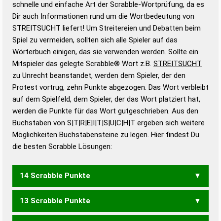
schnelle und einfache Art der Scrabble-Wortprüfung, da es
Wortanalyse-Algorithmus gute Anhaltspunkte zu
Dir auch Informationen rund um die Wortbedeutung von
Wortbedeutung, Worttrennung und Wortform, um die
STREITSUCHT liefert! Um Streitereien und Debatten beim
Gültigkeit eines Wortes für das Scrabble-Spiel zu
Spiel zu vermeiden, sollten sich alle Spieler auf das
bestimmen!
zugelassene Turnier Scrabble-
Wörterbuch einigen, das sie verwenden werden. Sollte ein
Wörterbücher sind:
Mitspieler das gelegte Scrabble® Wort z.B.
STREITSUCHT
zu Unrecht beanstandet, werden dem Spieler, der den
Duden – Standardwerk in 12 Bänden
Protest vortrug, zehn Punkte abgezogen. Das Wort verbleibt
Duden – Richtiges und gutes
auf dem Spielfeld, dem Spieler, der das Wort platziert hat,
Deutsch
werden die Punkte für das Wort gutgeschrieben. Aus den
Buchstaben von S|T|R|E|I|T|S|U|C|H|T ergeben sich weitere
Duden – Die deutsche Grammatik
Möglichkeiten Buchstabensteine zu legen. Hier findest Du
Duden – Deutsches
die besten Scrabble Lösungen:
Universalwörterbuch
14 Scrabble Punkte
13 Scrabble Punkte
RUTSCHTEST
SCHRITTEST
TUSCHIERST