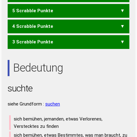
5 Scrabble Punkte
CES
CSU
CUT
ECU
SEC
HEUST
HUSTE
HUTES
4 Scrabble Punkte
HEUS
HEUT
HUST
HUTE
HUTS
SEHT
STEH
3 Scrabble Punkte
HEU
HUT
UTES
SET
TUE
TUS
UTE
Bedeutung
suchte
siehe Grundform :
suchen
sich bemühen, jemanden, etwas Verlorenes,
Verstecktes zu finden
sich bemühen, etwas Bestimmtes, was man braucht, zu