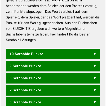
gelegte Scrabble® Wort z.B.
SUCHTE
zu Unrecht
beanstandet, werden dem Spieler, der den Protest vortrug,
Duden – Standardwerk in 12 Bänden
zehn Punkte abgezogen. Das Wort verbleibt auf dem
Duden – Richtiges und gutes
Spielfeld, dem Spieler, der das Wort platziert hat, werden die
Deutsch
Punkte für das Wort gutgeschrieben. Aus den Buchstaben
von S|U|C|H|T|E ergeben sich weitere Möglichkeiten
Duden – Die deutsche Grammatik
Buchstabensteine zu legen. Hier findest Du die besten
Duden – Deutsches
Scrabble Lösungen:
Universalwörterbuch
10 Scrabble Punkte
9 Scrabble Punkte
SCHEUT
SCHUTE
SUCHET
TUCHES
TUSCHE
8 Scrabble Punkte
SCHEU
SUCHE
TUCHE
TUCHS
TUSCH
7 Scrabble Punkte
ECHT
EUCH
SECH
TUCH
6 Scrabble Punkte
SCH
CUTS
ECUS