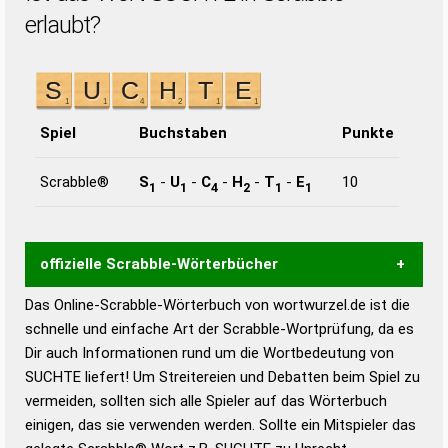
erlaubt?
Spiel
Buchstaben
Punkte
Scrabble®
S
-
U
-
C
-
H
-
T
-
E
10
1
1
4
2
1
1
offizielle Scrabble-Wörterbücher
Das Online-Scrabble-Wörterbuch von wortwurzel.de ist die
Wortwurzel liefert mit Hilfe eines semantischen
schnelle und einfache Art der Scrabble-Wortprüfung, da es
Wortanalyse-Algorithmus gute Anhaltspunkte zu
Dir auch Informationen rund um die Wortbedeutung von
Wortbedeutung, Worttrennung und Wortform, um die
SUCHTE liefert! Um Streitereien und Debatten beim Spiel zu
Gültigkeit eines Wortes für das Scrabble-Spiel zu
vermeiden, sollten sich alle Spieler auf das Wörterbuch
bestimmen!
zugelassene Turnier Scrabble-
einigen, das sie verwenden werden. Sollte ein Mitspieler das
Wörterbücher sind: