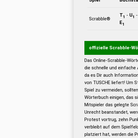
T
-
U
1
1
Scrabble®
E
1
offizielle Scrabble-W
Das Online-Scrabble-Wörte
Wortwurzel liefert mit 
die schnelle und einfache
Wortanalyse-Algorithmu
da es Dir auch Informati
Wortbedeutung, Worttr
von TUSCHE liefert! Um St
Gültigkeit eines Wortes 
Spiel zu vermeiden, sollten
bestimmen!
zugelassene
Wörterbuch einigen, das s
Wörterbücher sind:
Mitspieler das gelegte Sc
Unrecht beanstandet, werd
Dud
Protest vortrug, zehn Pu
Bä
verbleibt auf dem Spielfel
Dud
platziert hat, werden die 