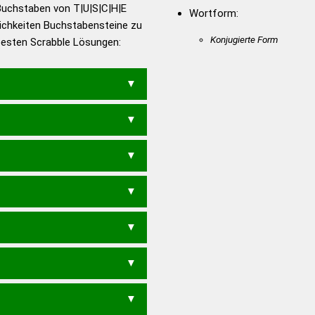
utsch
Buchstaben von T|U|S|C|H|E
Wortform:
ichkeiten Buchstabensteine zu
en – Die deutsche Grammatik
Konjugierte Form
 besten Scrabble Lösungen:
en – Deutsches
ET
SUCHTE
TUCHES
TUCHE
TUCHS
H
TUCH
HEUST
HUSTE
HUTES
E
HUTS
SEHT
STEH