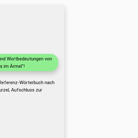
n und Wortbedeutungen von
s im Ärmel"!
 Referenz-Wörterbuch nach
rzel, Aufschluss zur