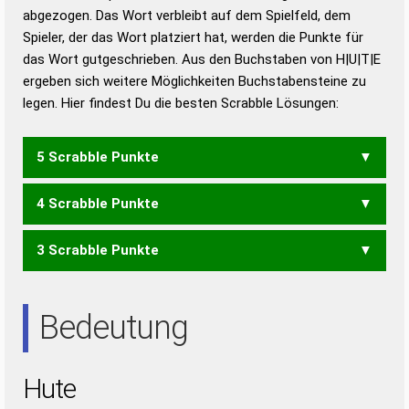
abgezogen. Das Wort verbleibt auf dem Spielfeld, dem
Duden – Richtiges und gutes
Spieler, der das Wort platziert hat, werden die Punkte für
Deutsch
das Wort gutgeschrieben. Aus den Buchstaben von H|U|T|E
ergeben sich weitere Möglichkeiten Buchstabensteine zu
Duden – Die deutsche Grammatik
legen. Hier findest Du die besten Scrabble Lösungen:
Duden – Deutsches
Universalwörterbuch
5 Scrabble Punkte
4 Scrabble Punkte
HEUT
3 Scrabble Punkte
HEU
TUE
Bedeutung
Hute