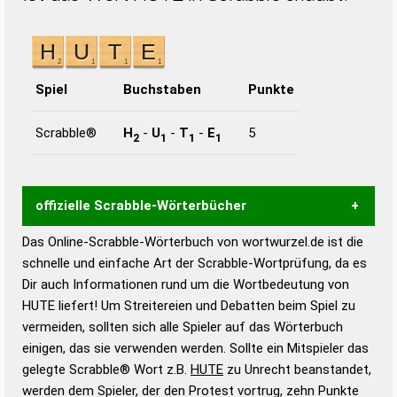
Spiel
Buchstaben
Punkte
Scrabble®
H
-
U
-
T
-
E
5
2
1
1
1
offizielle Scrabble-Wörterbücher
Das Online-Scrabble-Wörterbuch von wortwurzel.de ist die
Wortwurzel liefert mit Hilfe eines semantischen
schnelle und einfache Art der Scrabble-Wortprüfung, da es
Wortanalyse-Algorithmus gute Anhaltspunkte zu
Dir auch Informationen rund um die Wortbedeutung von
Wortbedeutung, Worttrennung und Wortform, um die
HUTE liefert! Um Streitereien und Debatten beim Spiel zu
Gültigkeit eines Wortes für das Scrabble-Spiel zu
vermeiden, sollten sich alle Spieler auf das Wörterbuch
bestimmen!
zugelassene Turnier Scrabble-
einigen, das sie verwenden werden. Sollte ein Mitspieler das
Wörterbücher sind:
gelegte Scrabble® Wort z.B.
HUTE
zu Unrecht beanstandet,
werden dem Spieler, der den Protest vortrug, zehn Punkte
Duden – Standardwerk in 12 Bänden