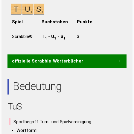
Spiel
Buchstaben
Punkte
Scrabble®
T
-
U
-
S
3
1
1
1
offizielle Scrabble-Wörterbücher
Wortwurzel liefert mit Hilfe eines semantischen
Bedeutung
Wortanalyse-Algorithmus gute Anhaltspunkte zu
Wortbedeutung, Worttrennung und Wortform, um die
Gültigkeit eines Wortes für das Scrabble-Spiel zu
TuS
bestimmen!
zugelassene Turnier Scrabble-
Wörterbücher sind:
Sportbegriff Turn- und Spielvereinigung
Duden – Standardwerk in 12 Bänden
Wortform: