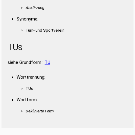
Duden – Richtiges und gutes
Abkürzung
Deutsch
Duden – Die deutsche Grammatik
Synonyme:
Duden – Deutsches
Turn- und Sportverein
Universalwörterbuch
TUs
siehe Grundform :
TU
Worttrennung:
TUs
Wortform:
Deklinierte Form