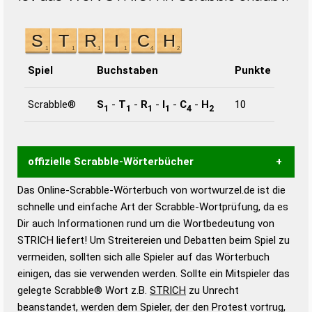
Spiel
Buchstaben
Punkte
Scrabble®
S
-
T
-
R
-
I
-
C
-
H
10
1
1
1
1
4
2
offizielle Scrabble-Wörterbücher
Das Online-Scrabble-Wörterbuch von wortwurzel.de ist die
Wortwurzel liefert mit Hilfe eines semantischen
schnelle und einfache Art der Scrabble-Wortprüfung, da es
Wortanalyse-Algorithmus gute Anhaltspunkte zu
Dir auch Informationen rund um die Wortbedeutung von
Wortbedeutung, Worttrennung und Wortform, um die
STRICH liefert! Um Streitereien und Debatten beim Spiel zu
Gültigkeit eines Wortes für das Scrabble-Spiel zu
vermeiden, sollten sich alle Spieler auf das Wörterbuch
bestimmen!
zugelassene Turnier Scrabble-
einigen, das sie verwenden werden. Sollte ein Mitspieler das
Wörterbücher sind:
gelegte Scrabble® Wort z.B.
STRICH
zu Unrecht
beanstandet, werden dem Spieler, der den Protest vortrug,
Duden – Standardwerk in 12 Bänden