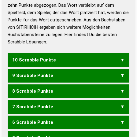
zehn Punkte abgezogen. Das Wort verbleibt auf dem
Duden – Richtiges und gutes
Spielfeld, dem Spieler, der das Wort platziert hat, werden die
Deutsch
Punkte für das Wort gutgeschrieben. Aus den Buchstaben
von S|T|R|I|C|H ergeben sich weitere Möglichkeiten
Duden – Die deutsche Grammatik
Buchstabensteine zu legen. Hier findest Du die besten
Duden – Deutsches
Scrabble Lösungen:
Universalwörterbuch
10 Scrabble Punkte
9 Scrabble Punkte
CHRIST
RITSCH
8 Scrabble Punkte
CHRIS
RICHT
SICHT
STICH
TISCH
7 Scrabble Punkte
CHIS
ICHS
SCHI
SICH
6 Scrabble Punkte
CHI
SCH
TICS