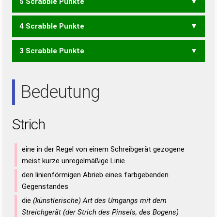
5 Scrabble Punkte
CIS
ICS
SIC
TIC
SHIRT
4 Scrabble Punkte
HIRT
HITS
SHIT
3 Scrabble Punkte
HIS
HIT
IHR
RIST
IST
SIR
Bedeutung
Strich
eine in der Regel von einem Schreibgerät gezogene
meist kurze unregelmäßige Linie
den linienförmigen Abrieb eines farbgebenden
Gegenstandes
die
(künstlerische) Art des Umgangs mit dem
Streichgerät (der Strich des Pinsels, des Bogens)