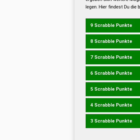
legen. Hier findest Du die
Dud
Universalwörterbuch
9 Scrabble Punkte
8 Scrabble Punkte
SICHT
TISCH
7 Scrabble Punkte
CHIS
ICHS
SCHI
SICH
6 Scrabble Punkte
CHI
SCH
TICS
5 Scrabble Punkte
CIS
ICS
SIC
4 Scrabble Punkte
HITS
SHIT
3 Scrabble Punkte
HIS
HIT
IST