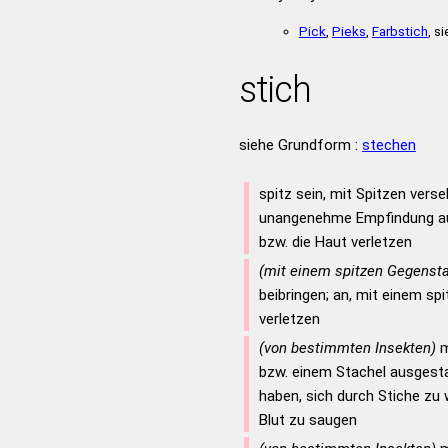
Pick
,
Pieks
,
Farbstich
, s
stich
siehe Grundform :
stechen
spitz sein, mit Spitzen vers
unangenehme Empfindung au
bzw. die Haut verletzen
(mit einem spitzen Gegenst
beibringen; an, mit einem s
verletzen
(von bestimmten Insekten)
m
bzw. einem Stachel ausgestat
haben, sich durch Stiche zu
Blut zu saugen