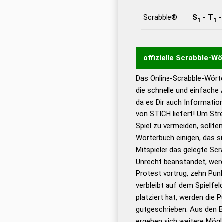
Scrabble®
S
-
T
1
1
offizielle Scrabble-W
Das Online-Scrabble-Wörte
Wortwurzel liefert mit 
die schnelle und einfache
Wortanalyse-Algorithmu
da es Dir auch Informati
Wortbedeutung, Worttr
von STICH liefert! Um Str
Gültigkeit eines Wortes 
Spiel zu vermeiden, sollten
bestimmen!
zugelassene
Wörterbuch einigen, das s
Wörterbücher sind:
Mitspieler das gelegte Sc
Unrecht beanstandet, werd
Dud
Protest vortrug, zehn Pu
Bä
verbleibt auf dem Spielfel
Dud
platziert hat, werden die 
De
gutgeschrieben. Aus den 
ergeben sich weitere Mögl
Dud