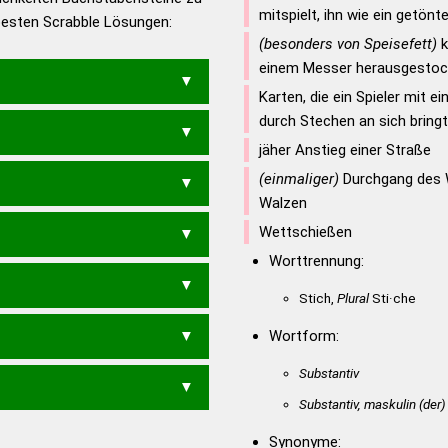
mitspielt, ihn wie ein getönt
 besten Scrabble Lösungen:
en – Deutsches
(besonders von Speisefett)
k
einem Messer herausgestoc
Karten, die ein Spieler mit e
durch Stechen an sich bringt
jäher Anstieg einer Straße
(einmaliger)
Durchgang des W
Walzen
Wettschießen
Worttrennung:
Stich,
Plural
Sti·che
Wortform:
Substantiv
Substantiv, maskulin
(der)
Synonyme: