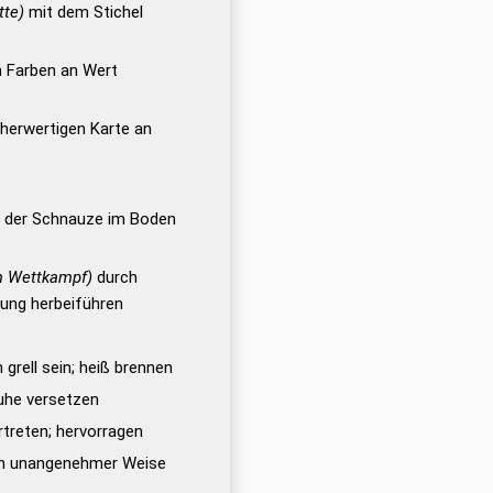
tte)
mit dem Stichel
n Farben an Wert
öherwertigen Karte an
 der Schnauze im Boden
em Wettkampf)
durch
ung herbeiführen
rell sein; heiß brennen
ruhe versetzen
rtreten; hervorragen
n unangenehmer Weise