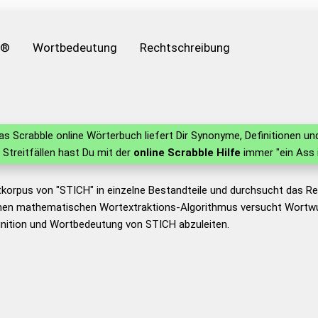
e®
Wortbedeutung
Rechtschreibung
s Scrabble online Wörterbuch liefert Dir Synonyme, Definitionen 
n Streitfällen hast Du mit der
online Scrabble Hilfe
immer "ein Ass 
tkorpus von "STICH" in einzelne Bestandteile und durchsucht das 
nen mathematischen Wortextraktions-Algorithmus versucht Wortwu
inition und Wortbedeutung von STICH abzuleiten.