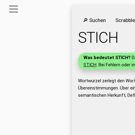
🔎 Suchen
Scrabbl
STICH
Was bedeutet
STICH
?
Da
STICH
. Bei Fehlern oder i
Wortwurzel zerlegt den Wor
Übereinstimmungen. Über ei
semantischen Herkunft, Def