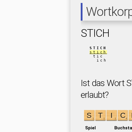
Wortkor
STICH
STICH
stich
tic
ich
Ist das Wort S
erlaubt?
Spiel
Buchst