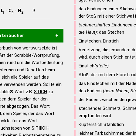
ugs.
Verrücktheit
das Eindringen einer Stichw
-
I
-
C
-
H
9
1
4
2
der Stoß mit einer Stichwaf
(schmerzhaftes Eindringen e
die Haut)
; das Stechen
örterbücher
Einstechen, Einstich
rbuch von wortwurzel.de ist
Verletzung, die jemandem du
Hilfe eines semantischen
 Art der Scrabble-Wortprüfung,
wird, durch einen Stich ents
s gute Anhaltspunkte zu
onen rund um die Wortbedeutung
Einstich
(stelle)
ennung und Wortform, um die
eitereien und Debatten beim
für das Scrabble-Spiel zu
Stoß, der mit dem Florett o
 sich alle Spieler auf das
 Turnier Scrabble-
das Einstechen mit der Nade
ie verwenden werden. Sollte ein
des Fadens
(beim Nähen, St
rabble® Wort z.B.
STICH
zu
en dem Spieler, der den
der Faden zwischen den jewe
en – Standardwerk in 12
nkte abgezogen. Das Wort
nden
stechender Schmerz; Schmerz
d, dem Spieler, der das Wort
empfunden wird
en – Richtiges und gutes
Punkte für das Wort
Kupferstich Stahlstich
utsch
Buchstaben von S|T|I|C|H
leichter Farbschimmer, der 
ichkeiten Buchstabensteine zu
en – Die deutsche Grammatik