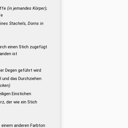
affe
(in jemandes Körper)
;
fe
ines Stachels, Dorns in
rch einen Stich zugefügt
tanden ist
der Degen geführt wird
l und das Durchziehen
icken)
iligen Einstichen
, der wie ein Stich
in einem anderen Farbton