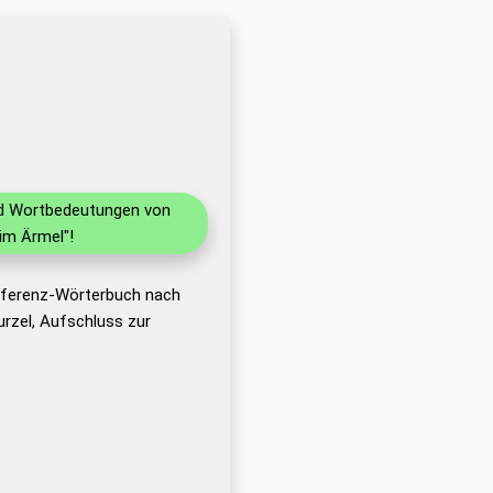
und Wortbedeutungen von
im Ärmel"!
Referenz-Wörterbuch nach
rzel, Aufschluss zur