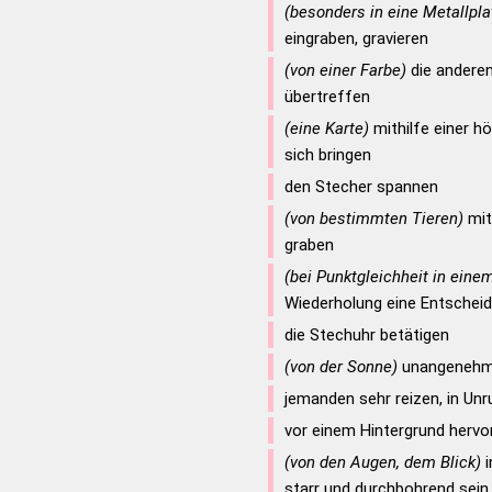
(besonders in eine Metallpla
eingraben, gravieren
(von einer Farbe)
die andere
übertreffen
(eine Karte)
mithilfe einer h
sich bringen
den Stecher spannen
(von bestimmten Tieren)
mit
graben
(bei Punktgleichheit in ein
Wiederholung eine Entscheid
die Stechuhr betätigen
(von der Sonne)
unangenehm g
jemanden sehr reizen, in Un
vor einem Hintergrund hervo
(von den Augen, dem Blick)
i
starr und durchbohrend sein