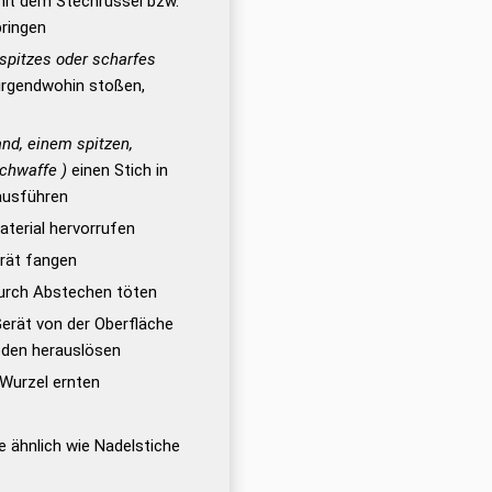
it dem Stechrüssel bzw.
bringen
 spitzes oder scharfes
irgendwohin stoßen,
nd, einem spitzen,
ichwaffe )
einen Stich in
ausführen
aterial hervorrufen
rät fangen
rch Abstechen töten
erät von der Oberfläche
oden herauslösen
Wurzel ernten
e ähnlich wie Nadelstiche