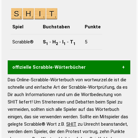
Spiel
Buchstaben
Punkte
Scrabble®
S
-
H
-
I
-
T
5
1
2
1
1
offizielle Scrabble-Wörterbücher
Das Online-Scrabble-Wörterbuch von wortwurzel.de ist die
Wortwurzel liefert mit Hilfe eines semantischen
schnelle und einfache Art der Scrabble-Wortprüfung, da es
Wortanalyse-Algorithmus gute Anhaltspunkte zu
Dir auch Informationen rund um die Wortbedeutung von
Wortbedeutung, Worttrennung und Wortform, um die
SHIT liefert! Um Streitereien und Debatten beim Spiel zu
Gültigkeit eines Wortes für das Scrabble-Spiel zu
vermeiden, sollten sich alle Spieler auf das Wörterbuch
bestimmen!
zugelassene Turnier Scrabble-
einigen, das sie verwenden werden. Sollte ein Mitspieler das
Wörterbücher sind:
gelegte Scrabble® Wort z.B.
SHIT
zu Unrecht beanstandet,
werden dem Spieler, der den Protest vortrug, zehn Punkte
Duden – Standardwerk in 12 Bänden