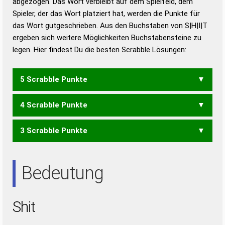
abgezogen. Das Wort verbleibt auf dem Spielfeld, dem
Duden – Richtiges und gutes
Spieler, der das Wort platziert hat, werden die Punkte für
Deutsch
das Wort gutgeschrieben. Aus den Buchstaben von S|H|I|T
ergeben sich weitere Möglichkeiten Buchstabensteine zu
Duden – Die deutsche Grammatik
legen. Hier findest Du die besten Scrabble Lösungen:
Duden – Deutsches
Universalwörterbuch
5 Scrabble Punkte
4 Scrabble Punkte
HITS
3 Scrabble Punkte
HIS
IST
Bedeutung
Shit