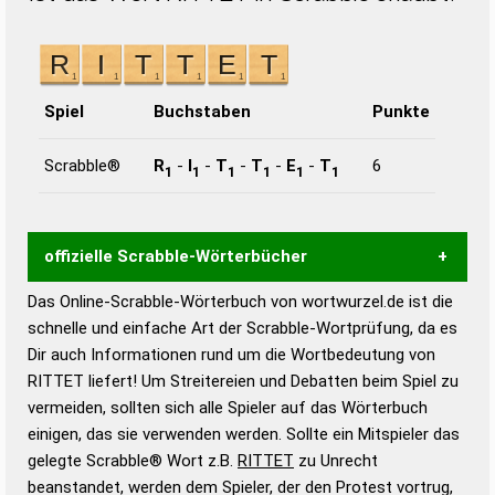
Spiel
Buchstaben
Punkte
Scrabble®
R
-
I
-
T
-
T
-
E
-
T
6
1
1
1
1
1
1
offizielle Scrabble-Wörterbücher
Das Online-Scrabble-Wörterbuch von wortwurzel.de ist die
Wortwurzel liefert mit Hilfe eines semantischen
schnelle und einfache Art der Scrabble-Wortprüfung, da es
Wortanalyse-Algorithmus gute Anhaltspunkte zu
Dir auch Informationen rund um die Wortbedeutung von
Wortbedeutung, Worttrennung und Wortform, um die
RITTET liefert! Um Streitereien und Debatten beim Spiel zu
Gültigkeit eines Wortes für das Scrabble-Spiel zu
vermeiden, sollten sich alle Spieler auf das Wörterbuch
bestimmen!
zugelassene Turnier Scrabble-
einigen, das sie verwenden werden. Sollte ein Mitspieler das
Wörterbücher sind:
gelegte Scrabble® Wort z.B.
RITTET
zu Unrecht
beanstandet, werden dem Spieler, der den Protest vortrug,
Duden – Standardwerk in 12 Bänden