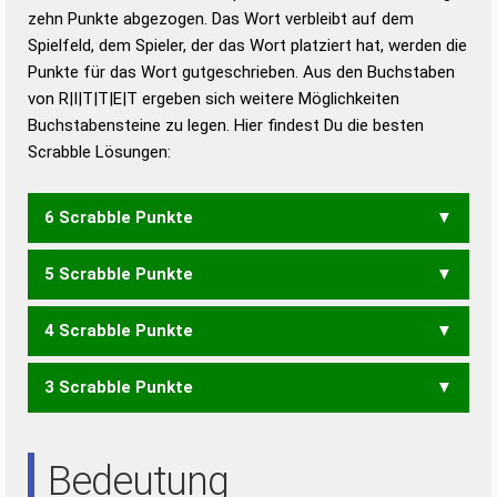
zehn Punkte abgezogen. Das Wort verbleibt auf dem
Duden – Richtiges und gutes
Spielfeld, dem Spieler, der das Wort platziert hat, werden die
Deutsch
Punkte für das Wort gutgeschrieben. Aus den Buchstaben
von R|I|T|T|E|T ergeben sich weitere Möglichkeiten
Duden – Die deutsche Grammatik
Buchstabensteine zu legen. Hier findest Du die besten
Duden – Deutsches
Scrabble Lösungen:
Universalwörterbuch
6 Scrabble Punkte
5 Scrabble Punkte
TRITTE
4 Scrabble Punkte
TITER
TITTE
TRITT
3 Scrabble Punkte
REIT
RETT
RIET
RITE
TIER
IRE
TRI
Bedeutung