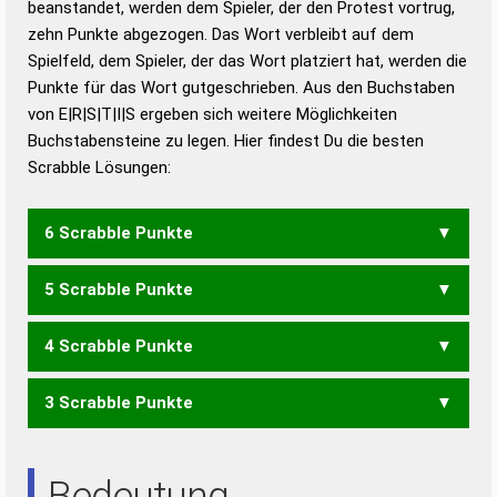
beanstandet, werden dem Spieler, der den Protest vortrug,
Duden – Standardwerk in 12 Bänden
zehn Punkte abgezogen. Das Wort verbleibt auf dem
Duden – Richtiges und gutes
Spielfeld, dem Spieler, der das Wort platziert hat, werden die
Deutsch
Punkte für das Wort gutgeschrieben. Aus den Buchstaben
von E|R|S|T|I|S ergeben sich weitere Möglichkeiten
Duden – Die deutsche Grammatik
Buchstabensteine zu legen. Hier findest Du die besten
Duden – Deutsches
Scrabble Lösungen:
Universalwörterbuch
6 Scrabble Punkte
5 Scrabble Punkte
RISSET
RISTES
STIERS
4 Scrabble Punkte
REIST
RESTS
RIEST
RIETS
RISSE
RISST
RISTE
SEIST
SIRES
SITES
STERS
STIER
TIERS
3 Scrabble Punkte
EISS
EIST
ESST
ISST
REIS
REIT
REST
RIES
RIET
RISS
RIST
RITE
SEIT
SETS
SIES
SIRE
SIRS
SITE
STER
TIER
EIS
ESS
IRE
ISS
IST
RES
SEI
SET
SIE
SIR
TRI
Bedeutung