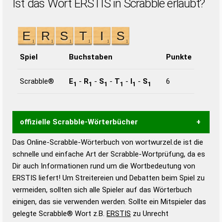
Ist das Wort ERSTIS in Scrabble erlaubt?
Spiel
Buchstaben
Punkte
Scrabble®
E
-
R
-
S
-
T
-
I
-
S
6
1
1
1
1
1
1
offizielle Scrabble-Wörterbücher
Das Online-Scrabble-Wörterbuch von wortwurzel.de ist die
Wortwurzel liefert mit Hilfe eines semantischen
schnelle und einfache Art der Scrabble-Wortprüfung, da es
Wortanalyse-Algorithmus gute Anhaltspunkte zu
Dir auch Informationen rund um die Wortbedeutung von
Wortbedeutung, Worttrennung und Wortform, um die
ERSTIS liefert! Um Streitereien und Debatten beim Spiel zu
Gültigkeit eines Wortes für das Scrabble-Spiel zu
vermeiden, sollten sich alle Spieler auf das Wörterbuch
bestimmen!
zugelassene Turnier Scrabble-
einigen, das sie verwenden werden. Sollte ein Mitspieler das
Wörterbücher sind:
gelegte Scrabble® Wort z.B.
ERSTIS
zu Unrecht