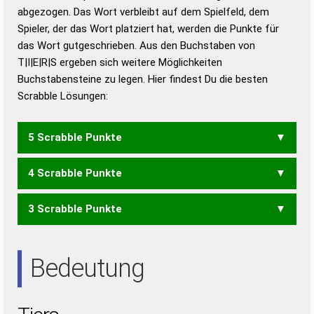
abgezogen. Das Wort verbleibt auf dem Spielfeld, dem
Duden – Richtiges und gutes
Spieler, der das Wort platziert hat, werden die Punkte für
Deutsch
das Wort gutgeschrieben. Aus den Buchstaben von
T|I|E|R|S ergeben sich weitere Möglichkeiten
Duden – Die deutsche Grammatik
Buchstabensteine zu legen. Hier findest Du die besten
Duden – Deutsches
Scrabble Lösungen:
Universalwörterbuch
5 Scrabble Punkte
4 Scrabble Punkte
ERSTI
REIST
RIEST
RIETS
RISTE
STIER
3 Scrabble Punkte
EIST
ERST
REIS
REIT
REST
RIES
RIET
RIST
RITE
SEIT
SIRE
SITE
STER
EIS
IRE
IST
RES
SEI
SET
SIE
SIR
TRI
Bedeutung