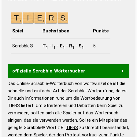
Spiel
Buchstaben
Punkte
Scrabble®
T
-
I
-
E
-
R
-
S
5
1
1
1
1
1
offizielle Scrabble-Wörterbücher
Das Online-Scrabble-Wörterbuch von wortwurzel.de ist die
Wortwurzel liefert mit Hilfe eines semantischen
schnelle und einfache Art der Scrabble-Wortprüfung, da es
Wortanalyse-Algorithmus gute Anhaltspunkte zu
Dir auch Informationen rund um die Wortbedeutung von
Wortbedeutung, Worttrennung und Wortform, um die
TIERS liefert! Um Streitereien und Debatten beim Spiel zu
Gültigkeit eines Wortes für das Scrabble-Spiel zu
vermeiden, sollten sich alle Spieler auf das Wörterbuch
bestimmen!
zugelassene Turnier Scrabble-
einigen, das sie verwenden werden. Sollte ein Mitspieler das
Wörterbücher sind:
gelegte Scrabble® Wort z.B.
TIERS
zu Unrecht beanstandet,
werden dem Spieler, der den Protest vortrug, zehn Punkte
Duden – Standardwerk in 12 Bänden