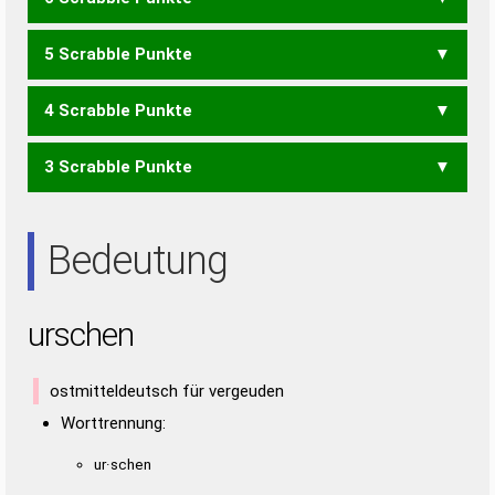
CRUS
CUTS
5 Scrabble Punkte
CRU
CSU
CUT
HURST
RUHST
RUTHS
4 Scrabble Punkte
HURT
HUST
HUTS
RHUS
RUHT
RUSH
RUTH
3 Scrabble Punkte
HUR
HUT
RUH
UHR
STUR
SURT
URST
RUS
SUR
TUS
Bedeutung
urschen
ostmitteldeutsch für vergeuden
Worttrennung:
ur·schen