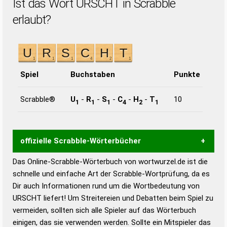
Ist das Wort URSCHT in Scrabble
erlaubt?
Spiel
Buchstaben
Punkte
Scrabble®
U
-
R
-
S
-
C
-
H
-
T
10
1
1
1
4
2
1
offizielle Scrabble-Wörterbücher
Das Online-Scrabble-Wörterbuch von wortwurzel.de ist die
Wortwurzel liefert mit Hilfe eines semantischen
schnelle und einfache Art der Scrabble-Wortprüfung, da es
Wortanalyse-Algorithmus gute Anhaltspunkte zu
Dir auch Informationen rund um die Wortbedeutung von
Wortbedeutung, Worttrennung und Wortform, um die
URSCHT liefert! Um Streitereien und Debatten beim Spiel zu
Gültigkeit eines Wortes für das Scrabble-Spiel zu
vermeiden, sollten sich alle Spieler auf das Wörterbuch
bestimmen!
zugelassene Turnier Scrabble-
einigen, das sie verwenden werden. Sollte ein Mitspieler das