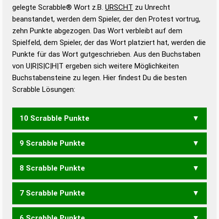
Wörterbücher sind:
gelegte Scrabble® Wort z.B.
URSCHT
zu Unrecht
beanstandet, werden dem Spieler, der den Protest vortrug,
Duden – Standardwerk in 12 Bänden
zehn Punkte abgezogen. Das Wort verbleibt auf dem
Duden – Richtiges und gutes
Spielfeld, dem Spieler, der das Wort platziert hat, werden die
Deutsch
Punkte für das Wort gutgeschrieben. Aus den Buchstaben
von U|R|S|C|H|T ergeben sich weitere Möglichkeiten
Duden – Die deutsche Grammatik
Buchstabensteine zu legen. Hier findest Du die besten
Duden – Deutsches
Scrabble Lösungen:
Universalwörterbuch
10 Scrabble Punkte
9 Scrabble Punkte
RUTSCH
8 Scrabble Punkte
RUCHS
RUSCH
SCHUR
SUCHT
TUCHS
TUSCH
7 Scrabble Punkte
RUCH
SUCH
TUCH
6 Scrabble Punkte