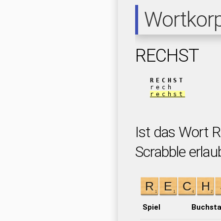
Wortkor
RECHST
RECHST
rech
rechst
Ist das Wort 
Scrabble erlau
Spiel
Buchst