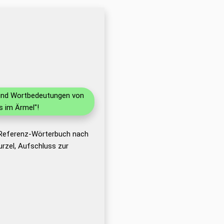
n und Wortbedeutungen von
s im Ärmel"!
 Referenz-Wörterbuch nach
rzel, Aufschluss zur