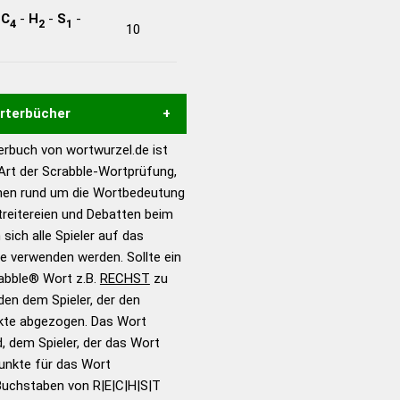
-
C
-
H
-
S
-
4
2
1
10
örterbücher
rbuch von wortwurzel.de ist
Hilfe eines semantischen
 Art der Scrabble-Wortprüfung,
s gute Anhaltspunkte zu
onen rund um die Wortbedeutung
ennung und Wortform, um die
reitereien und Debatten beim
für das Scrabble-Spiel zu
 sich alle Spieler auf das
 Turnier Scrabble-
ie verwenden werden. Sollte ein
rabble® Wort z.B.
RECHST
zu
en dem Spieler, der den
en – Standardwerk in 12
nkte abgezogen. Das Wort
nden
d, dem Spieler, der das Wort
en – Richtiges und gutes
Punkte für das Wort
utsch
Buchstaben von R|E|C|H|S|T