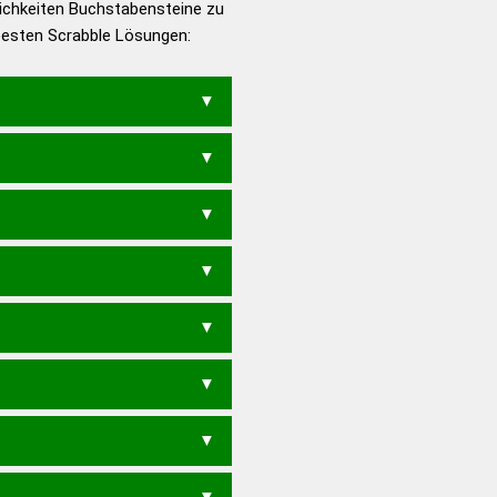
ichkeiten Buchstabensteine zu
en – Die deutsche Grammatik
 besten Scrabble Lösungen:
en – Deutsches
STEH