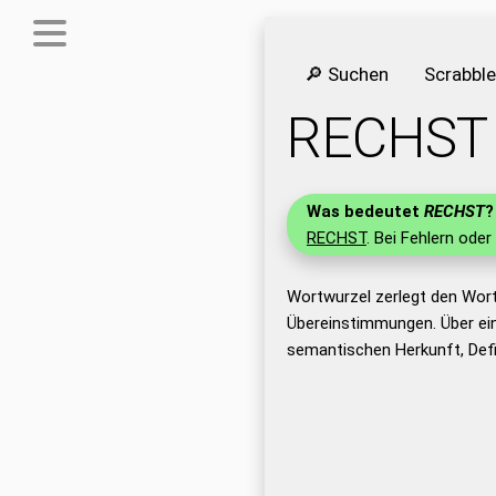
🔎 Suchen
Scrabbl
RECHST
Was bedeutet
RECHST
?
RECHST
. Bei Fehlern oder
Wortwurzel zerlegt den Wor
Übereinstimmungen. Über ei
semantischen Herkunft, Def