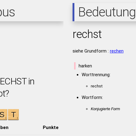
pus
Bedeutung
rechst
siehe Grundform :
rechen
harken
Worttrennung:
RECHST in
rechst
bt?
Wortform:
Konjugierte Form
aben
Punkte