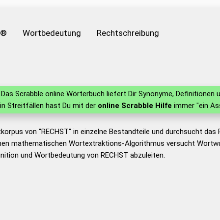
e®
Wortbedeutung
Rechtschreibung
Das Scrabble online Wörterbuch liefert Dir Synonyme, Definitione
 in Streitfällen hast Du mit der
online Scrabble Hilfe
immer "ein As
tkorpus von "RECHST" in einzelne Bestandteile und durchsucht das
nen mathematischen Wortextraktions-Algorithmus versucht Wortwu
inition und Wortbedeutung von RECHST abzuleiten.