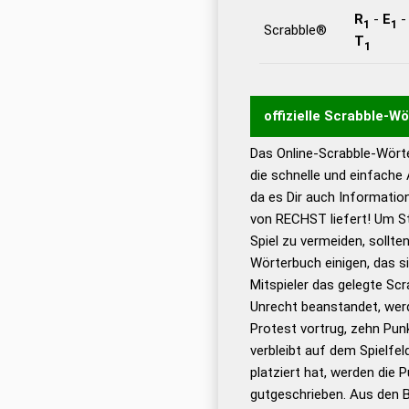
R
-
E
1
1
Scrabble®
T
1
offizielle Scrabble-W
Das Online-Scrabble-Wörte
Wortwurzel liefert mit 
die schnelle und einfache
Wortanalyse-Algorithmu
da es Dir auch Informati
Wortbedeutung, Worttr
von RECHST liefert! Um St
Gültigkeit eines Wortes 
Spiel zu vermeiden, sollten
bestimmen!
zugelassene
Wörterbuch einigen, das s
Wörterbücher sind:
Mitspieler das gelegte Sc
Unrecht beanstandet, werd
Dud
Protest vortrug, zehn Pu
Bä
verbleibt auf dem Spielfel
Dud
platziert hat, werden die 
De
gutgeschrieben. Aus den 