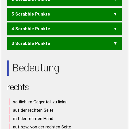
SCH
CERS
5 Scrabble Punkte
CER
CES
SEC
EHRST
4 Scrabble Punkte
EHRT
REHS
SEHR
SEHT
STEH
3 Scrabble Punkte
EHR
HER
REH
RHE
ERST
REST
STER
ERS
RES
SET
Bedeutung
rechts
seitlich im Gegenteil zu links
auf der rechten Seite
mit der rechten Hand
auf bzw. von der rechten Seite