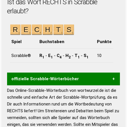
Ist das Wort RECHTS in Scrabble
erlaubt?
Spiel
Buchstaben
Punkte
Scrabble®
R
-
E
-
C
-
H
-
T
-
S
10
1
1
4
2
1
1
offizielle Scrabble-Wörterbücher
Das Online-Scrabble-Wörterbuch von wortwurzel.de ist die
Wortwurzel liefert mit Hilfe eines semantischen
schnelle und einfache Art der Scrabble-Wortprüfung, da es
Wortanalyse-Algorithmus gute Anhaltspunkte zu
Dir auch Informationen rund um die Wortbedeutung von
Wortbedeutung, Worttrennung und Wortform, um die
RECHTS liefert! Um Streitereien und Debatten beim Spiel zu
Gültigkeit eines Wortes für das Scrabble-Spiel zu
vermeiden, sollten sich alle Spieler auf das Wörterbuch
bestimmen!
zugelassene Turnier Scrabble-
einigen, das sie verwenden werden. Sollte ein Mitspieler das