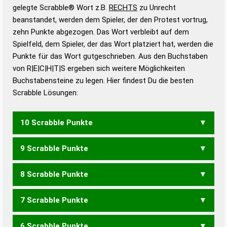
Wörterbücher sind:
gelegte Scrabble® Wort z.B.
RECHTS
zu Unrecht
beanstandet, werden dem Spieler, der den Protest vortrug,
Duden – Standardwerk in 12 Bänden
zehn Punkte abgezogen. Das Wort verbleibt auf dem
Duden – Richtiges und gutes
Spielfeld, dem Spieler, der das Wort platziert hat, werden die
Deutsch
Punkte für das Wort gutgeschrieben. Aus den Buchstaben
von R|E|C|H|T|S ergeben sich weitere Möglichkeiten
Duden – Die deutsche Grammatik
Buchstabensteine zu legen. Hier findest Du die besten
Duden – Deutsches
Scrabble Lösungen:
Universalwörterbuch
10 Scrabble Punkte
9 Scrabble Punkte
RECHST
SCHERT
8 Scrabble Punkte
RESCH
SCHER
7 Scrabble Punkte
SECH
6 Scrabble Punkte