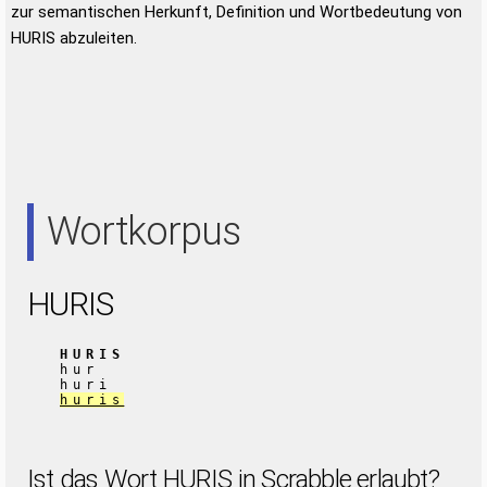
zur semantischen Herkunft, Definition und Wortbedeutung von
HURIS abzuleiten.
Wortkorpus
HURIS
HURIS
hur
huri
huris
Ist das Wort HURIS in Scrabble erlaubt?