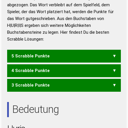
abgezogen. Das Wort verbleibt auf dem Spielfeld, dem
Duden – Richtiges und gutes
Spieler, der das Wort platziert hat, werden die Punkte für
Deutsch
das Wort gutgeschrieben. Aus den Buchstaben von
H|U|R|I|S ergeben sich weitere Möglichkeiten
Duden – Die deutsche Grammatik
Buchstabensteine zu legen. Hier findest Du die besten
Duden – Deutsches
Scrabble Lösungen:
Universalwörterbuch
5 Scrabble Punkte
4 Scrabble Punkte
RHUS
RUSH
3 Scrabble Punkte
HIS
HUI
IHR
RUH
UHR
RUS
SIR
SUR
URS
Bedeutung