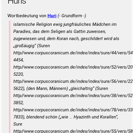
Huris
Wortbedeutung von
Huri
(- Grundform -)
islamische Religion ewig jungfräuliches Mädchen im
Paradies, das dem Seligen als Gattin zuweisen,
zugewiesen und, dem Koran nach, geschildert wird als
„großäugig“ (Suren
http//www.corpuscoranicum.de/index/index/sure/44/vers/54
4454,
http//www.corpuscoranicum.de/index/index/sure/52/vers/20
5220,
http//www.corpuscoranicum.de/index/index/sure/56/vers/22
5622), (den Mann, Männern) „gleichaltrig“ (Suren
http//www.corpuscoranicum.de/index/index/sure/38/vers/52
3852,
http//www.corpuscoranicum.de/index/index/sure/78/vers/33
7833), blendend schön („wie … Hyazinth und Korallen“,
Sure
http//www.corpuscoranicum.de/index/index/sure/55/vers/58