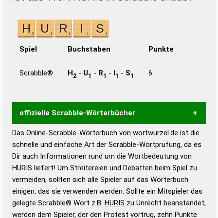
Spiel
Buchstaben
Punkte
Scrabble®
H
-
U
-
R
-
I
-
S
6
2
1
1
1
1
offizielle Scrabble-Wörterbücher
Das Online-Scrabble-Wörterbuch von wortwurzel.de ist die
Wortwurzel liefert mit Hilfe eines semantischen
schnelle und einfache Art der Scrabble-Wortprüfung, da es
Wortanalyse-Algorithmus gute Anhaltspunkte zu
Dir auch Informationen rund um die Wortbedeutung von
Wortbedeutung, Worttrennung und Wortform, um die
HURIS liefert! Um Streitereien und Debatten beim Spiel zu
Gültigkeit eines Wortes für das Scrabble-Spiel zu
vermeiden, sollten sich alle Spieler auf das Wörterbuch
bestimmen!
zugelassene Turnier Scrabble-
einigen, das sie verwenden werden. Sollte ein Mitspieler das
Wörterbücher sind:
gelegte Scrabble® Wort z.B.
HURIS
zu Unrecht beanstandet,
werden dem Spieler, der den Protest vortrug, zehn Punkte
Duden – Standardwerk in 12 Bänden