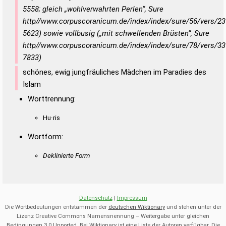
5558; gleich „wohlverwahrten Perlen“, Sure
http//www.corpuscoranicum.de/index/index/sure/56/vers/23
5623) sowie vollbusig („mit schwellenden Brüsten“, Sure
http//www.corpuscoranicum.de/index/index/sure/78/vers/33
7833)
schönes, ewig jungfräuliches Mädchen im Paradies des
Islam
Worttrennung:
Hu·ris
Wortform:
Deklinierte Form
Datenschutz
|
Impressum
Die Wortbedeutungen entstammen der
deutschen Wiktionary
und stehen unter der
Lizenz Creative Commons Namensnennung – Weitergabe unter gleichen
Bedingungen 3.0 Unported. Bei Wiktionary ist eine Liste der Autoren verfügbar. Die