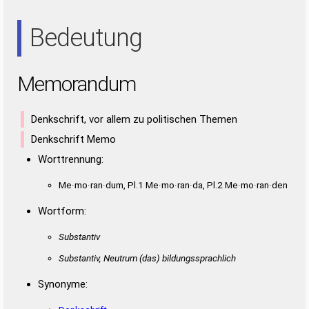
RUNDE
RUND
RUNE
URAN
UREN
URNE
ADE
ARD
ARE
AUE
DAN
DAU
DEN
DER
DUE
DUN
DUR
Bedeutung
END
ERD
ERN
NDR
NEU
NUR
RAD
RAU
RED
REN
REU
RUN
UND
URE
Memorandum
Denkschrift, vor allem zu politischen Themen
Denkschrift Memo
Worttrennung:
Me·mo·ran·dum, Pl.1 Me·mo·ran·da, Pl.2 Me·mo·ran·den
Wortform:
Substantiv
Substantiv, Neutrum
(das)
bildungssprachlich
Synonyme: