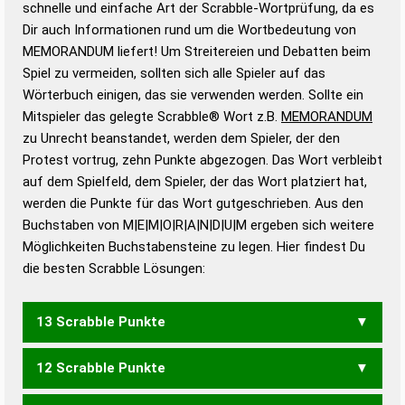
schnelle und einfache Art der Scrabble-Wortprüfung, da es
Wortanalyse-Algorithmus gute Anhaltspunkte zu
Dir auch Informationen rund um die Wortbedeutung von
Wortbedeutung, Worttrennung und Wortform, um die
MEMORANDUM liefert! Um Streitereien und Debatten beim
Gültigkeit eines Wortes für das Scrabble-Spiel zu
Spiel zu vermeiden, sollten sich alle Spieler auf das
bestimmen!
zugelassene Turnier Scrabble-
Wörterbuch einigen, das sie verwenden werden. Sollte ein
Wörterbücher sind:
Mitspieler das gelegte Scrabble® Wort z.B.
MEMORANDUM
zu Unrecht beanstandet, werden dem Spieler, der den
Duden – Standardwerk in 12 Bänden
Protest vortrug, zehn Punkte abgezogen. Das Wort verbleibt
Duden – Richtiges und gutes
auf dem Spielfeld, dem Spieler, der das Wort platziert hat,
Deutsch
werden die Punkte für das Wort gutgeschrieben. Aus den
Buchstaben von M|E|M|O|R|A|N|D|U|M ergeben sich weitere
Duden – Die deutsche Grammatik
Möglichkeiten Buchstabensteine zu legen. Hier findest Du
Duden – Deutsches
die besten Scrabble Lösungen:
Universalwörterbuch
13 Scrabble Punkte
12 Scrabble Punkte
MAMMON