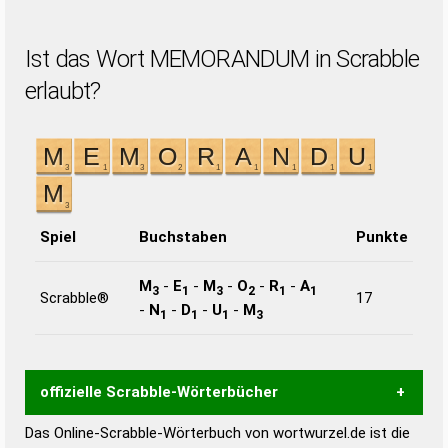
Ist das Wort MEMORANDUM in Scrabble
erlaubt?
Spiel
Buchstaben
Punkte
M
-
E
-
M
-
O
-
R
-
A
3
1
3
2
1
1
Scrabble®
17
-
N
-
D
-
U
-
M
1
1
1
3
offizielle Scrabble-Wörterbücher
Das Online-Scrabble-Wörterbuch von wortwurzel.de ist die
Wortwurzel liefert mit Hilfe eines semantischen